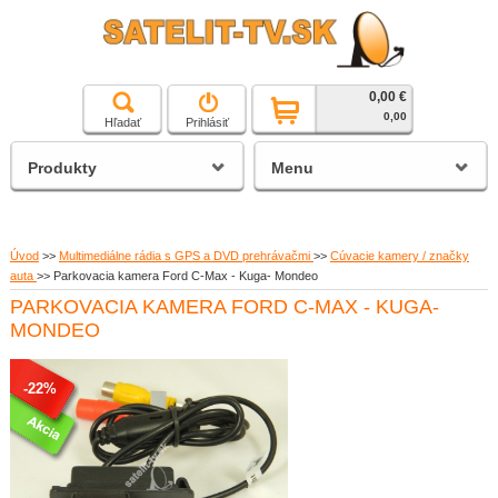
0,00 €
čierna a biela technika
0,00
Hľadať
Prihlásiť
satelitné prijímače
Produkty
Menu
Úvod
>>
Multimediálne rádia s GPS a DVD prehrávačmi
>>
Cúvacie kamery / značky
auta
>>
Parkovacia kamera Ford C-Max - Kuga- Mondeo
PARKOVACIA KAMERA FORD C-MAX - KUGA-
MONDEO
-22%