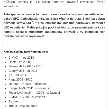
Súčasťou kamery je LED svetlo nahrádza pôvodné osvetlenie.Cúvacia
kamera Ford
Táto špeciálna cúvacia kamera presne zasadne na miesto osvetlenia nad
vašou ŠPZ. Jednoduchá inštalácia bez vŕtania do auta. Stačí iba vybrať
pôvodné svetlo nad ŠPZ a na jeho miesto umiestniť parkovaciu kameru s
LED osvetlením. Káble pripojíte podľa návodu a po zaradení spiatočky sa
kamera spolu s monitorom automaticky aktivujú a vy pomocou nich
môžete bezpečne zaparkovať.
Kamera sedí na tieto Ford modely:
C-MAX --> od 2010
Fiesta - od 2008
Galaxy Mk2 - 2006 - 2015
Galaxy Mk3 - od 2016
KA+ od 2014
Kuga 2008 - 2010
Mondeo --> 2007 - súčasnosť
Ranger Mk3 - 2011 - súčasnosť
Focus Mk3 facelift --> 2008 - súčasnosť
S-MAX --> 2006 - súčasnosť
Tourneo
Transit - Mk7 od 2013