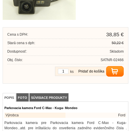
38,85 €
Cena s DPH:
Stará cena s dph:
50,22 €
Dostupnosť:
Skladom
Obj. číslo:
SATNR-02466
Pridať do košíka
ks
POPIS
FOTO
SÚVISIACE PRODUKTY
Parkovacia kamera Ford C-Max - Kuga- Mondeo
Výrobca
Ford
Parkovacia kamera pre Parkovacia kamera Ford C-Max - Kuga-
Mondeo...atd. pre inštaláciu do osvetlenia zadného evidenčného čísla .