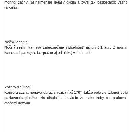
monitor zachytí aj najmenšie detaily okolia a zvýši tak bezpečnosť vášho
cúvania.
Nočné videnie:
Nočný režim kamery zabezpečuje viditelnosť až pri 0,1 lux.
. S našimi
kamerami parkujete bezpečne aj pri nízkej viditelnosti.
Pozorovací uhol:
Kamera zaznamenáva obraz v rozpätí až 170°, takže pokryje takmer celú
parkovaciu plochu.
. Na displeji tak uvidíte viac ako keby ste parkovali
otočený dozadu.