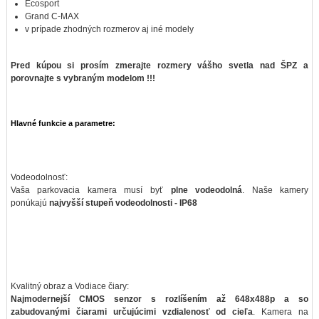
Ecosport
Grand C-MAX
v prípade zhodných rozmerov aj iné modely
Pred kúpou si prosím zmerajte rozmery vášho svetla nad ŠPZ a
porovnajte s vybraným modelom !!!
Hlavné funkcie a parametre:
Vodeodolnosť:
Vaša parkovacia kamera musí byť
plne vodeodolná
. Naše kamery
ponúkajú
najvyšší stupeň vodeodolnosti - IP68
Kvalitný obraz a Vodiace čiary:
Najmodernejší CMOS senzor s rozlíšením až 648x488p a so
zabudovanými čiarami určujúcimi vzdialenosť od cieľa
. Kamera na