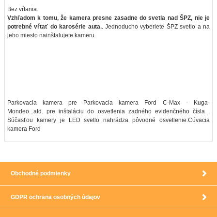
Bez vŕtania:
Vzhľadom k tomu, že kamera presne zasadne do svetla nad ŠPZ, nie je
potrebné vŕtať do karosérie auta.
. Jednoducho vyberiete ŠPZ svetlo a na
jeho miesto nainštalujete kameru.
Parkovacia kamera pre Parkovacia kamera Ford C-Max - Kuga-
Mondeo...atd. pre inštaláciu do osvetlenia zadného evidenčného čísla .
Súčasťou kamery je LED svetlo nahrádza pôvodné osvetlenie.Cúvacia
kamera Ford
Obchodné podmienky
GDPR ochrana osobných údajov