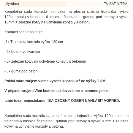
Výrobca
TV SAT NITRA
Kompletna sada konzola- trojnožka na plochú strechu trojnožka -výška
120cm spolu s betonom 6 kusov a špecialnou gumou pod betony o výske
10mm + zelezne kotvy na uchytenie konzoly a betonu.
Komplet sada obsahuje
-1x Trojnozka konzola vyška 120 cm
- 6x betonove tvarnice
- 6x zelezne kotvy na uchytenie konzoly s betonom
- 3x guma pod beton
Pokial máte záujem vieme vyrobit konzolu až do výšky 2,8M
V prípade zaujmu Vám komplet aj dovezieme a namontujeme .
tento tovar neposielame -IBA OSOBNY ODBER NAHLASIT VOPRED.
Kompletna sada konzola na plochú strechu trojnožka -výška 120cm spolu s
betonom 6 kusov a špecialnou gumou pod betony o výske 10mm + zelezne
kotvy na uchytenie konzoly a betonu.