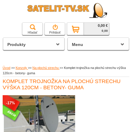
0,00 €
čierna a biela technika
0,00
Hľadať
Prihlásiť
satelitné prijímače
Produkty
Menu
Úvod
>>
Konzoly
>>
Na plochú strechu
>>
Komplet trojnožka na plochú strechu výška
120cm - betony- guma
KOMPLET TROJNOŽKA NA PLOCHÚ STRECHU
VÝŠKA 120CM - BETONY- GUMA
-17%