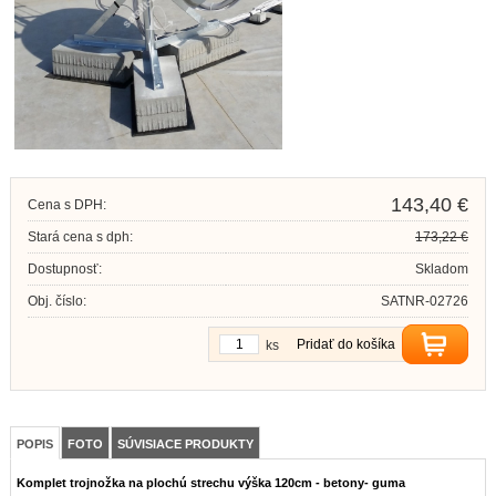
143,40 €
Cena s DPH:
Stará cena s dph:
173,22 €
Dostupnosť:
Skladom
Obj. číslo:
SATNR-02726
Pridať do košíka
ks
POPIS
FOTO
SÚVISIACE PRODUKTY
Komplet trojnožka na plochú strechu výška 120cm - betony- guma