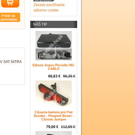
20.11.2015
Zásady používania
súborov cookie
NÁŠ TIP
V SAT NITRA
Edison Argus Piccollo HD-
CABLE
66,63 €
96,35 €
Cúvacia kamera pre Fiat
Ducato - Peugeot Boxer -
Citroen Jumper
79,00 €
112,65 €