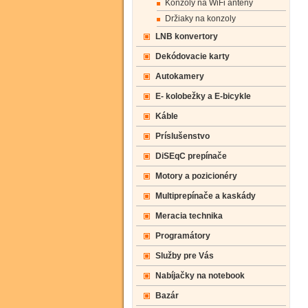
Konzoly na WiFi anteny
Držiaky na konzoly
LNB konvertory
Dekódovacie karty
Autokamery
E- kolobežky a E-bicykle
Káble
Príslušenstvo
DiSEqC prepínače
Motory a pozicionéry
Multiprepínače a kaskády
Meracia technika
Programátory
Služby pre Vás
Nabíjačky na notebook
Bazár