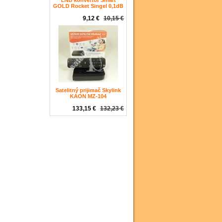
LNB konvertor Smart
GOLD Rocket Singel 0,1dB
9,12 €
10,15 €
Satelitný prijimač Skylink
KAON MZ-104
133,15 €
132,23 €