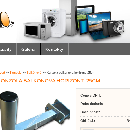
uality
Galéria
Kontakty
vod
>>
Konzoly
>>
Balkónové
>>
Konzola balkonova horizont. 25cm
KONZOLA BALKONOVA HORIZONT. 25CM
Cena s DPH:
Doba dodania:
Dostupnosť:
Obj. číslo:
S