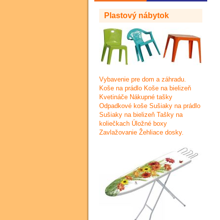
Plastový nábytok
Vybavenie pre dom a záhradu.
Koše na prádlo Koše na bielizeň
Kvetináče Nákupné tašky
Odpadkové koše Sušiaky na prádlo
Sušiaky na bielizeň Tašky na
koliečkach Úložné boxy
Zavlažovanie Žehliace dosky.