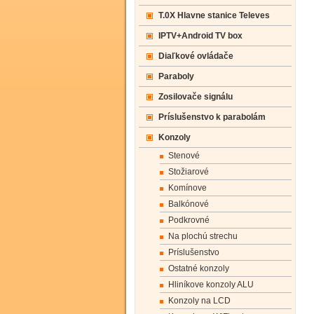
T.0X Hlavne stanice Televes
IPTV+Android TV box
Diaľkové ovládače
Paraboly
Zosilovače signálu
Príslušenstvo k parabolám
Konzoly
Stenové
Stožiarové
Komínove
Balkónové
Podkrovné
Na plochú strechu
Príslušenstvo
Ostatné konzoly
Hliníkove konzoly ALU
Konzoly na LCD