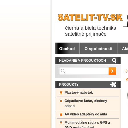
čierna a biela technika
satelitné prijímače
Obchod
O spoločnosti
Akt
HĽADANIE V PRODUKTOCH
Ú
PRODUKTY
Plastový nábytok
Odpadkové koše, triedený
odpad
AV video adaptéry do auta
Multimediálne rádia s GPS a
DVD prehrávačmi