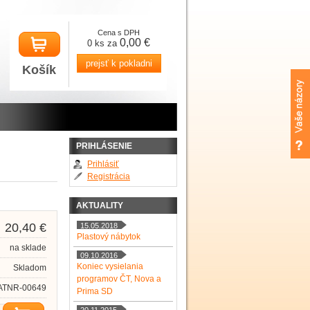
Cena s DPH
0,00 €
0 ks za
prejsť k pokladni
Košík
PRIHLÁSENIE
Prihlásiť
Registrácia
AKTUALITY
20,40 €
15.05.2018
Plastový nábytok
na sklade
09.10.2016
Koniec vysielania
Skladom
programov ČT, Nova a
ATNR-00649
Prima SD