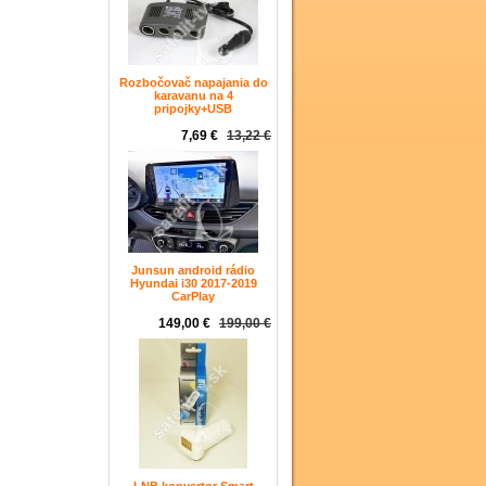
Rozbočovač napajania do
karavanu na 4
pripojky+USB
7,69 €
13,22 €
Junsun android rádio
Hyundai i30 2017-2019
CarPlay
149,00 €
199,00 €