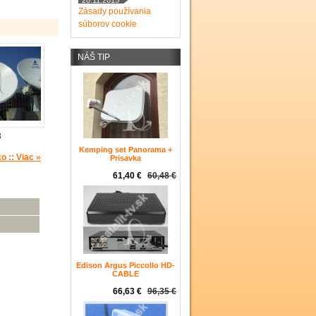
20.11.2015
Zásady používania
súborov cookie
NÁŠ TIP
3
Kemping set Panorama +
»
o :: Viac
Prisavka
61,40 €
60,48 €
Edison Argus Piccollo HD-
CABLE
66,63 €
96,35 €