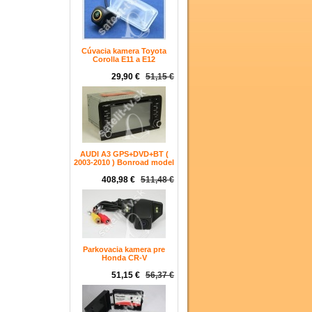
Cúvacia kamera Toyota
Corolla E11 a E12
29,90 €
51,15 €
AUDI A3 GPS+DVD+BT (
2003-2010 ) Bonroad model
408,98 €
511,48 €
Parkovacia kamera pre
Honda CR-V
51,15 €
56,37 €