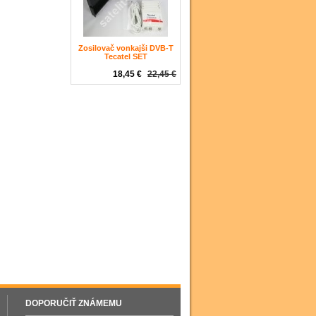
Zosilovač vonkajši DVB-T
Tecatel SET
18,45 €
22,45 €
DOPORUČIŤ ZNÁMEMU