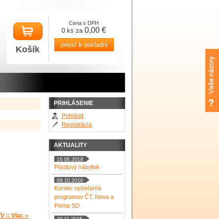
Cena s DPH
0,00 €
0 ks za
prejsť k pokladni
Košík
PRIHLÁSENIE
Prihlásiť
Registrácia
AKTUALITY
15.05.2018
Plastový nábytok
09.10.2016
Koniec vysielania
programov ČT, Nova a
Prima SD
»
V :: Viac