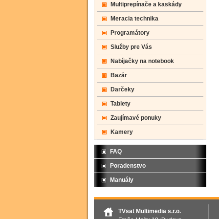
Multiprepínače a kaskády
Meracia technika
Programátory
Služby pre Vás
Nabíjačky na notebook
Bazár
Darčeky
Tablety
Zaujímavé ponuky
Kamery
FAQ
Poradenstvo
Manuály
TVsat Multimedia s.r.o.