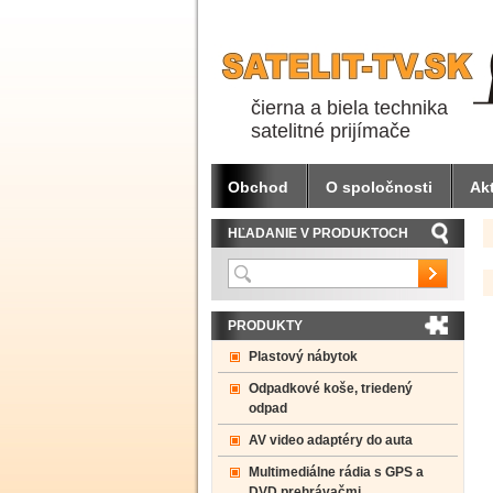
čierna a biela technika
satelitné prijímače
Obchod
O spoločnosti
Akt
HĽADANIE V PRODUKTOCH
PRODUKTY
Plastový nábytok
Odpadkové koše, triedený
odpad
AV video adaptéry do auta
Multimediálne rádia s GPS a
DVD prehrávačmi