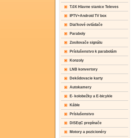
T.0X Hlavne stanice Televes
IPTV+Android TV box
Diaľkové ovládače
Paraboly
Zosilovače signálu
Príslušenstvo k parabolám
Konzoly
LNB konvertory
Dekódovacie karty
Autokamery
E- kolobežky a E-bicykle
Káble
Príslušenstvo
DiSEqC prepínače
Motory a pozicionéry