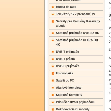
K
Hudba do auta
o
Televízory 12V prenosné TV
Ú
d
Satelity pre Kamióny Karavany
a Lode
P
p
Satelitné prijímače DVB-S2 HD
p
Satelitné prijímače ULTRA HD
ú
4K
Z
DVB-T prijímače
K
DVB-T príjem
DVB-C prijímače
S
z
Fotovoltaika
z
z
Satelit do PC
l
Akciové komplety
n
p
Satelitné komplety
P
Príslušenstvo k prijímačom
Dekódovacie CI moduly
S