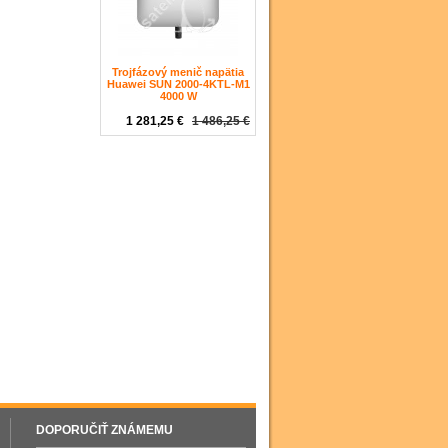
Trojfázový menič napätia
Huawei SUN 2000-4KTL-M1
4000 W
1 281,25 €
1 486,25 €
DOPORUČIŤ ZNÁMEMU