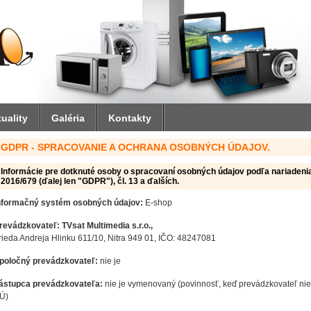
uality
Galéria
Kontakty
GDPR - SPRACOVANIE A OCHRANA OSOBNÝCH ÚDAJOV.
Informácie pre dotknuté osoby o spracovaní osobných údajov podľa nariadeni
2016/679 (ďalej len "GDPR"), čl. 13 a ďalších.
nformačný systém osobných údajov:
E-shop
revádzkovateľ: TVsat Multimedia s.r.o.,
rieda Andreja Hlinku 611/10, Nitra 949 01, IČO: 48247081
poločný prevádzkovateľ:
nie je
ástupca prevádzkovateľa:
nie je vymenovaný (povinnosť, keď prevádzkovateľ nie
Ú)