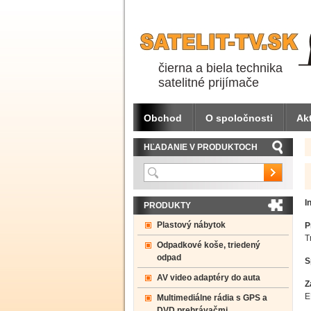
čierna a biela technika
satelitné prijímače
Obchod
O spoločnosti
Akt
HĽADANIE V PRODUKTOCH
I
PRODUKTY
Plastový nábytok
P
T
Odpadkové koše, triedený
odpad
S
AV video adaptéry do auta
Z
E
Multimediálne rádia s GPS a
DVD prehrávačmi