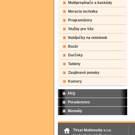
Multiprepínače a kaskády
Meracia technika
Programátory
Služby pre Vás
Nabíjačky na notebook
Bazár
Darčeky
Tablety
Zaujímavé ponuky
Kamery
FAQ
Poradenstvo
Manuály
TVsat Multimedia s.r.o.