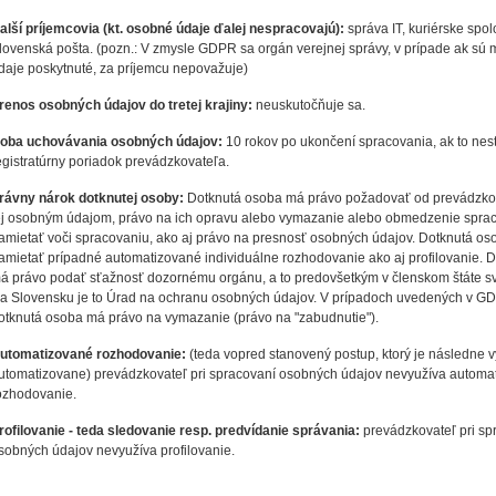
alší príjemcovia (kt. osobné údaje ďalej nespracovajú):
správa IT, kuriérske spol
lovenská pošta. (pozn.: V zmysle GDPR sa orgán verejnej správy, v prípade ak sú
daje poskytnuté, za príjemcu nepovažuje)
renos osobných údajov do tretej krajiny:
neuskutočňuje sa.
oba uchovávania osobných údajov:
10 rokov po ukončení spracovania, ak to nes
egistratúrny poriadok prevádzkovateľa.
rávny nárok dotknutej osoby:
Dotknutá osoba má právo požadovať od prevádzkov
ej osobným údajom, právo na ich opravu alebo vymazanie alebo obmedzenie sprac
amietať voči spracovaniu, ako aj právo na presnosť osobných údajov. Dotknutá o
amietať prípadné automatizované individuálne rozhodovanie ako aj profilovanie. 
á právo podať sťažnosť dozornému orgánu, a to predovšetkým v členskom štáte sv
a Slovensku je to Úrad na ochranu osobných údajov. V prípadoch uvedených v GD
otknutá osoba má právo na vymazanie (právo na "zabudnutie").
utomatizované rozhodovanie:
(teda vopred stanovený postup, ktorý je následne
utomatizovane) prevádzkovateľ pri spracovaní osobných údajov nevyužíva automa
ozhodovanie.
rofilovanie - teda sledovanie resp. predvídanie správania:
prevádzkovateľ pri sp
sobných údajov nevyužíva profilovanie.