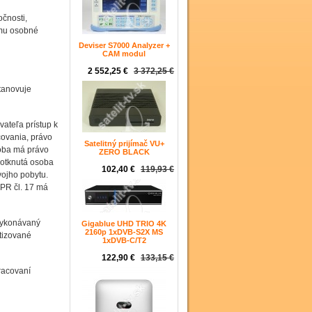
očnosti,
 mu osobné
Deviser S7000 Analyzer +
CAM modul
2 552,25 €
3 372,25 €
tanovuje
ateľa prístup k
ovania, právo
Satelitný prijímač VU+
soba má právo
ZERO BLACK
Dotknutá osoba
102,40 €
119,93 €
ojho pobytu.
PR čl. 17 má
 vykonávaný
Gigablue UHD TRIO 4K
2160p 1xDVB-S2X MS
tizované
1xDVB-C/T2
122,90 €
133,15 €
racovaní