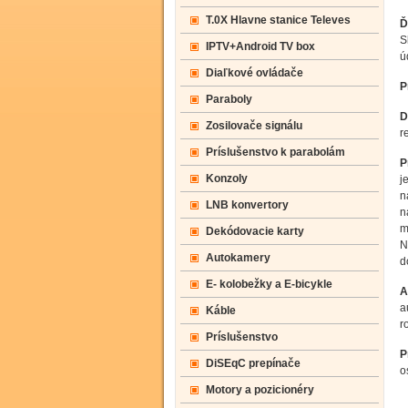
T.0X Hlavne stanice Televes
Ď
S
IPTV+Android TV box
ú
Diaľkové ovládače
P
Paraboly
D
Zosilovače signálu
r
Príslušenstvo k parabolám
P
Konzoly
j
n
LNB konvertory
n
m
Dekódovacie karty
N
Autokamery
d
E- kolobežky a E-bicykle
A
a
Káble
r
Príslušenstvo
P
DiSEqC prepínače
o
Motory a pozicionéry