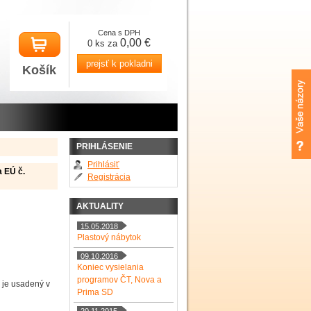
Cena s DPH
0,00 €
0 ks za
prejsť k pokladni
Košík
PRIHLÁSENIE
Prihlásiť
a EÚ č.
Registrácia
AKTUALITY
15.05.2018
Plastový nábytok
09.10.2016
Koniec vysielania
programov ČT, Nova a
 je usadený v
Prima SD