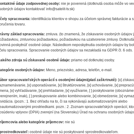
ontaktné údaje zodpovednej osoby:
nie je poverená (dotknutá osoba môže vo ve
sobných údajov kontaktovať info@satelit-tv.sk)
čely spracovania:
identifikácia klientov e-shopu za účelom správnej fakturácie a
oručenia tovaru.
rávny základ spracovania:
zmluva. (to znamená, že získavanie osobných údajov 
ožiadavkou, zmluvnou požiadavkou, požiadavkou na uzatvorenie zmluvy. Dotknut
ovinná poskytnúť osobné údaje. Následkom neposkytnutia osobných údajov by bo
čelu spracovania. Spracovanie osobných údajov sa nezakladá na GDPR čl. 6 ods. 1
 akého zdroja sú získavané osobné údaje:
priamo od dotknutej osoby.
ategórie osobných údajov:
Meno, priezvisko, adresa, telefón, e-mail.
úbor spracovateľských operácií s osobnými údajmi(platí zaškrtnuté):
[x] získava
aznamenávanie, [x] usporadúvanie, [x] štruktúrovanie, [x] uchovávanie, [x] preprac
mena, [x] vyhľadávanie, [x] prehliadanie, [x] využívanie, [ ] poskytovanie (oboznám
verejnením, inak), [ ] preskupovanie alebo kombinovanie, [x] obmedzenie, [x] vymaza
ikvidácia. (pozn.: 1. Bez ohľadu na to, či sa vykonávajú automatizovanými alebo
eautomatizovanými prostriedkami. pozn.: 2. Zoznam spracovateľských operácií, kto
osúdeniu vplyvov (DPIA) zverejní (na Slovensku) Úrad na ochranu osobných údajo
ríjemcovia alebo kategórie príjemcov:
nie sú
prostredkovateľ:
osobné údaje nie sú poskytované sprostredkovateľom.