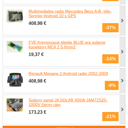
Multimedialne radio Mercedes Benz A-B -Vito-
Sprinter Android 10 s GPS
408,98 €
-37%
FVE Krimpovacie kliešte BLUE pre solárne
konektory MC4 2,5-6mm2
19,37 €
-14%
Renault Megane 2 Android radio 2002-2009
408,98 €
-9%
Solárny panel JA SOLAR 455W JAM72S20-
1000V čierny rám
173,23 €
-21%