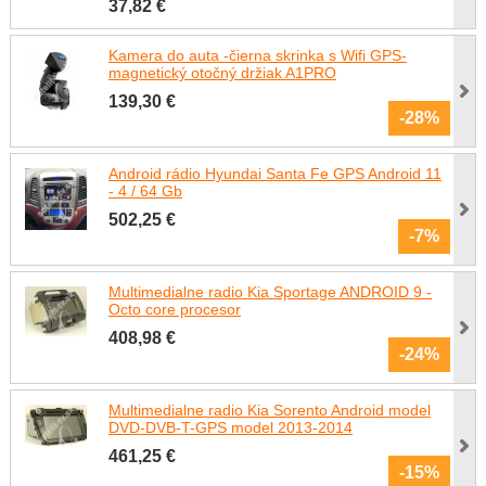
37,82 €
Kamera do auta -čierna skrinka s Wifi GPS-
magnetický otočný držiak A1PRO
139,30 €
-28%
Android rádio Hyundai Santa Fe GPS Android 11
- 4 / 64 Gb
502,25 €
-7%
Multimedialne radio Kia Sportage ANDROID 9 -
Octo core procesor
408,98 €
-24%
Multimedialne radio Kia Sorento Android model
DVD-DVB-T-GPS model 2013-2014
461,25 €
-15%