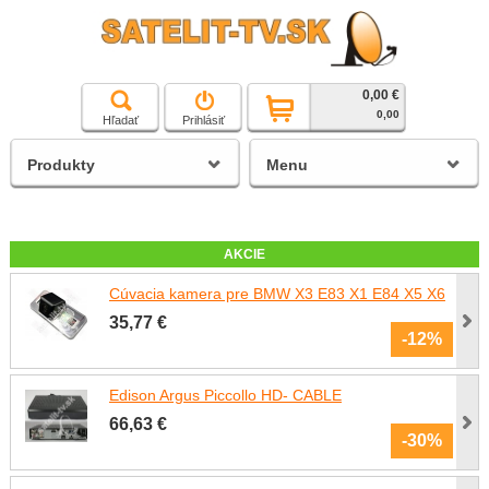
0,00 €
čierna a biela technika
0,00
Hľadať
Prihlásiť
satelitné prijímače
Produkty
Menu
AKCIE
Cúvacia kamera pre BMW X3 E83 X1 E84 X5 X6
35,77 €
-12%
Edison Argus Piccollo HD- CABLE
66,63 €
-30%