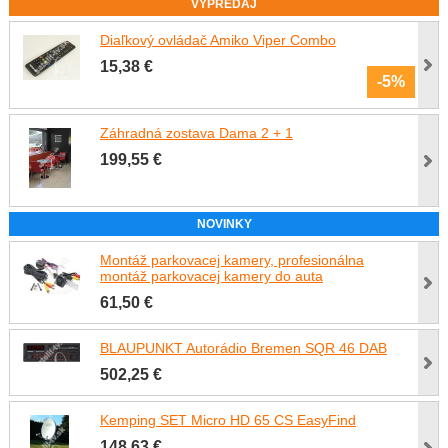
VÝPREDAJ
Diaľkový ovládač Amiko Viper Combo
15,38 €
-5%
Záhradná zostava Dama 2 + 1
199,55 €
NOVINKY
Montáž parkovacej kamery, profesionálna
montáž parkovacej kamery do auta
61,50 €
BLAUPUNKT Autorádio Bremen SQR 46 DAB
502,25 €
Kemping SET Micro HD 65 CS EasyFind
148,63 €