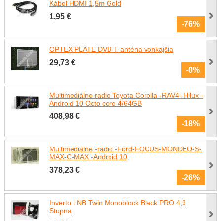
Kábel HDMI 1,5m Gold
1,95 €
-76%
OPTEX PLATE DVB-T anténa vonkajšia
29,73 €
-0%
Multimediálne radio Toyota Corolla -RAV4- Hilux -
Android 10 Octo core 4/64GB
408,98 €
-18%
Multimediálne -rádio -Ford-FOCUS-MONDEO-S-
MAX-C-MAX -Android 10
378,23 €
-26%
Inverto LNB Twin Monoblock Black PRO 4,3
Stupna