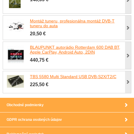
Montáž tuneru, profesionálna montáž DVB-T
tuneru do auta
20,50 €
BLAUPUNKT autorádio Rotterdam 600 DAB BT,
Apple CarPlay, Android Auto, 2DIN
440,75 €
TBS 5580 Multi Standard USB DVB-S2X/T2/C
225,50 €
Obchodné podmienky
GDPR ochrana osobných údajov