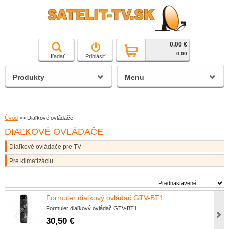
0,00 €
čierna a biela technika
0,00
Hľadať
Prihlásiť
satelitné prijímače
Produkty
Menu
Úvod
>>
Diaľkové ovládače
DIAĽKOVÉ OVLÁDAČE
Diaľkové ovládače pre TV
Pre klimatizáciu
Formuler diaľkový ovládač GTV-BT1
Formuler diaľkový ovládač GTV-BT1
30,50 €