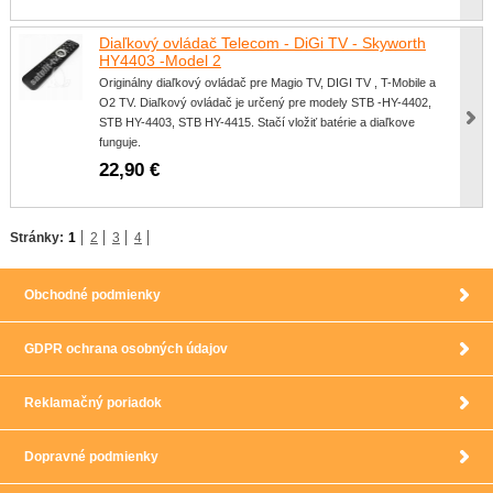
Diaľkový ovládač Telecom - DiGi TV - Skyworth
HY4403 -Model 2
Originálny diaľkový ovládač pre Magio TV, DIGI TV , T-Mobile a
O2 TV. Diaľkový ovládač je určený pre modely STB -HY-4402,
STB HY-4403, STB HY-4415. Stačí vložiť batérie a diaľkove
funguje.
22,90 €
Stránky:
1
2
3
4
Obchodné podmienky
GDPR ochrana osobných údajov
Reklamačný poriadok
Dopravné podmienky