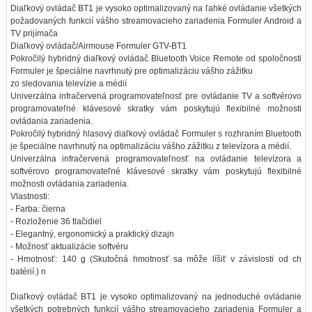
Diaľkový ovládač BT1 je vysoko optimalizovaný na ľahké ovládanie všetkých
požadovaných funkcií vášho streamovacieho zariadenia Formuler Android a
TV prijímača
Diaľkový ovládač/Airmouse Formuler GTV-BT1
Pokročilý hybridný diaľkový ovládač Bluetooth Voice Remote od spoločnosti
Formuler je špeciálne navrhnutý pre optimalizáciu vášho zážitku
zo sledovania televízie a médií
Univerzálna infračervená programovateľnosť pre ovládanie TV a softvérovo
programovateľné klávesové skratky vám poskytujú flexibilné možnosti
ovládania zariadenia.
Pokročilý hybridný hlasový diaľkový ovládač Formuler s rozhraním Bluetooth
je špeciálne navrhnutý na optimalizáciu vášho zážitku z televízora a médií.
Univerzálna infračervená programovateľnosť na ovládanie televízora a
softvérovo programovateľné klávesové skratky vám poskytujú flexibilné
možnosti ovládania zariadenia.
Vlastnosti:
- Farba: čierna
- Rozloženie 36 tlačidiel
- Elegantný, ergonomický a praktický dizajn
- Možnosť aktualizácie softvéru
- Hmotnosť: 140 g (Skutočná hmotnosť sa môže líšiť v závislosti od ch
batérií.) n
Diaľkový ovládač BT1 je vysoko optimalizovaný na jednoduché ovládanie
všetkých potrebných funkcií vášho streamovacieho zariadenia Formuler a