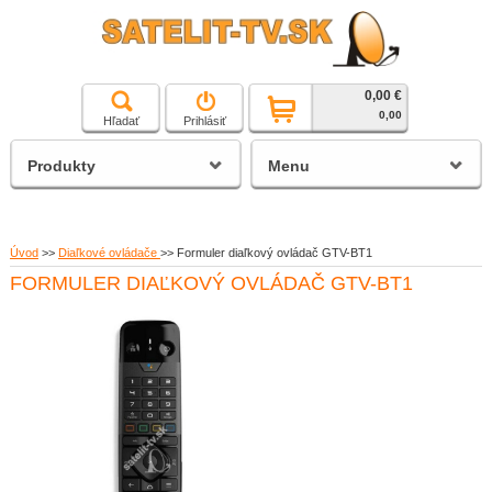
0,00 €
čierna a biela technika
0,00
Hľadať
Prihlásiť
satelitné prijímače
Produkty
Menu
Úvod
>>
Diaľkové ovládače
>>
Formuler diaľkový ovládač GTV-BT1
FORMULER DIAĽKOVÝ OVLÁDAČ GTV-BT1