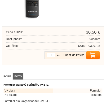
30,50 €
Cena s DPH:
Dostupnosť:
Skladom
Obj. číslo:
SATNR-0309798
Pridať do košíka
ks
POPIS
FOTO
Formuler diaľkový ovládač GTV-BT1
Výrobca
Formuler
Na sklade
skladom
Formuler diaľkový ovládač GTV-BT1