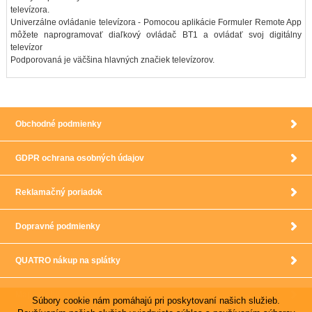
televízora.
Univerzálne ovládanie televízora - Pomocou aplikácie Formuler Remote App
môžete naprogramovať diaľkový ovládač BT1 a ovládať svoj digitálny
televízor
Podporovaná je väčšina hlavných značiek televízorov.
Obchodné podmienky
GDPR ochrana osobných údajov
Reklamačný poriadok
Dopravné podmienky
QUATRO nákup na splátky
Mapa webu
Súbory cookie nám pomáhajú pri poskytovaní našich služieb.