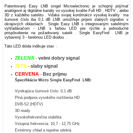
Patentovaný Easy LNB singel Microelectronic je schopný prijímať
analógové aj digitálne kanály vo vysokej kvalite Full HD , HDTV , alebo
3D z každého satelitu . Vďaka svojej konštrukcii vysokej kvality ma
šumové číslo iba 0,1 dB LNB umožňuje príjem slabých signálov v
okrajových oblastiach . Single Easy LNB s integrovaným satelitným
vyhľadávačom - LNB s farbou LED pre rýchle a jednoduché
prispôsobenie na požadovaný satelit . Single EasyFind LNB je
vybavený 3 - farebnou LED diodou .
Táto LED dióda indikuje stav :
ZELENA
-
velmi dobry signal
ZLTA
-
slaby signal
CERVENA
-
Bez prijmu
Špecifikácie Micro Single EasyFind LNB:
Vynikajúca šumové číslo: 0,1 dB
Plná podpora vysokého rozlíšenia HD
DVB-S2 (HDTV)
3D ready
Vysokofrekvenčna stabilita
Vstupná frekvencia: 10,7 - 12,75 GHz
Extrémny chlad a tepelne odolná