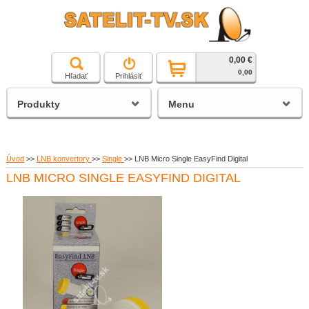
0,00 €
čierna a biela technika
0,00
Hľadať
Prihlásiť
satelitné prijímače
Produkty
Menu
Úvod
>>
LNB konvertory
>>
Single
>>
LNB Micro Single EasyFind Digital
LNB MICRO SINGLE EASYFIND DIGITAL