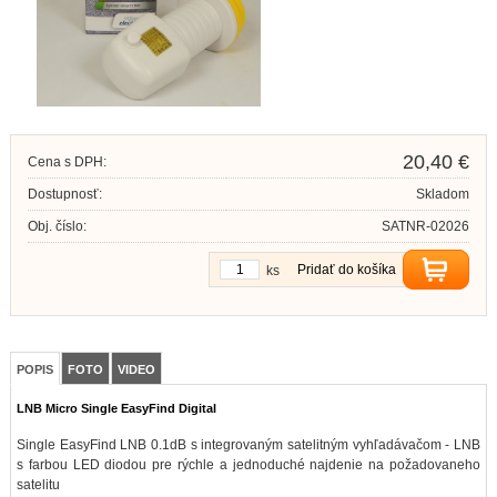
20,40 €
Cena s DPH:
Dostupnosť:
Skladom
Obj. číslo:
SATNR-02026
Pridať do košíka
ks
POPIS
FOTO
VIDEO
LNB Micro Single EasyFind Digital
Single EasyFind LNB 0.1dB s integrovaným satelitným vyhľadávačom - LNB
s farbou LED diodou pre rýchle a jednoduché najdenie na požadovaneho
satelitu