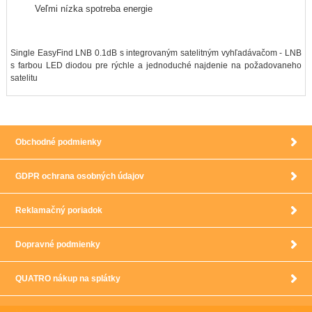
Veľmi nízka spotreba energie
Single EasyFind LNB 0.1dB s integrovaným satelitným vyhľadávačom - LNB
s farbou LED diodou pre rýchle a jednoduché najdenie na požadovaneho
satelitu
Obchodné podmienky
GDPR ochrana osobných údajov
Reklamačný poriadok
Dopravné podmienky
QUATRO nákup na splátky