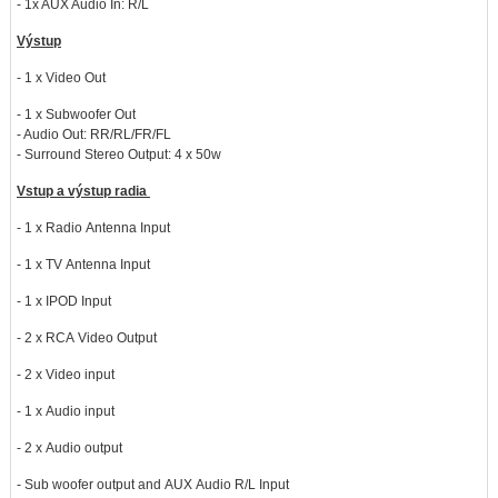
- 1x AUX Audio In: R/L
Výstup
- 1 x Video Out
- 1 x Subwoofer Out
- Audio Out: RR/RL/FR/FL
- Surround Stereo Output: 4 x 50w
Vstup a výstup radia
- 1 x Radio Antenna Input
- 1 x TV Antenna Input
- 1 x IPOD Input
- 2 x RCA Video Output
- 2 x Video input
- 1 x Audio input
- 2 x Audio output
- Sub woofer output and AUX Audio R/L Input