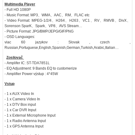
Multimedia Player
- Full HD 1080P
- Music Format: MP3、WMA、AAC、RM、FLAC etc
- Video Format: MPEG-1/2/4、H264、H263、VC1、RV、RMVB、DivX、
Sorenson SparK、Spark、VP8、AVS Stream…
- Picture Format: JPG/BMP/JEPG/GIF/PNG
- OSD Languages:
viac 60 jazykov : Slovak , czech ,
Russian,Portuguese,English,Spanish,German,Turkish,Arabic,Italian…
Zosilovač
- Amplifer IC: ST-TDA7851L
- EQ Adjustment: 9 Bands EQ to customerize
- Amplifier Power výstup : 4*45W
Vstup
- 1 x AUX Video In
- 1 x Camera Video In
- 1 x DTV Box input
- 1 x Car DVR Input
- 1 x External Microphone Input
- 1 x Radio Antenna Input
- 1 x GPS Antenna Input