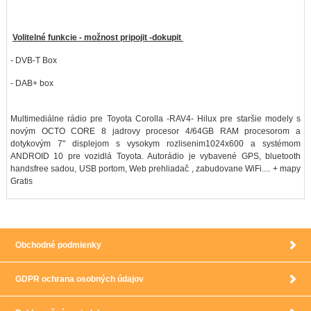
Volitelné funkcie - možnost pripojit -dokupit
- DVB-T Box
- DAB+ box
Multimediálne rádio pre Toyota Corolla -RAV4- Hilux pre staršie modely s
novým OCTO CORE 8 jadrovy procesor 4/64GB RAM procesorom a
dotykovým 7" displejom s vysokym rozlisenim1024x600 a systémom
ANDROID 10 pre vozidlá Toyota. Autorádio je vybavené GPS, bluetooth
handsfree sadou, USB portom, Web prehliadač , zabudovane WiFi.... + mapy
Gratis
Obchodné podmienky
GDPR ochrana osobných údajov