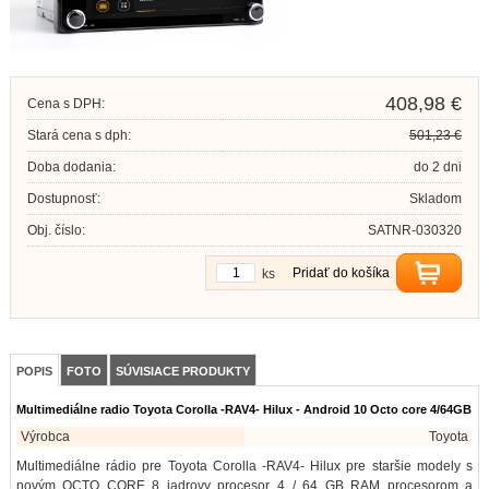
408,98 €
Cena s DPH:
Stará cena s dph:
501,23 €
Doba dodania:
do 2 dni
Dostupnosť:
Skladom
Obj. číslo:
SATNR-030320
Pridať do košíka
ks
POPIS
FOTO
SÚVISIACE PRODUKTY
Multimediálne radio Toyota Corolla -RAV4- Hilux - Android 10 Octo core 4/64GB
Výrobca
Toyota
Multimediálne rádio pre Toyota Corolla -RAV4- Hilux pre staršie modely s
novým OCTO CORE 8 jadrovy procesor 4 / 64 GB RAM procesorom a