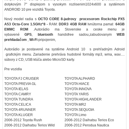
dotykovým 7" displejom s vysokym rozlisenim1024x600 a systémom
ANDROID 10 pre vozidlá Toyota.
Nový model radia s
OCTO CORE 8-jadrovy procesorom
Rockchip PX5
A53 Octa-Core 1.5GHz*8 -
RAM:
DDR3 4GB RAM
Ivnútorna pamat
64GB
EMMC ROM
.Autorádio ma Slovenske a ceske menu je
vybavené
GPS
,
bluetooth
handsfree sadou,zabudovanym
WEB
prehliadačom
,
Wi-Fi
pripojenim,
Autorádio je postavené na systéme Android 10 s prehľadným Adroid
grafickým menu. Zariadenie prehráva hudobné formáty mp3, wma, wav.....
súbory z CD, USB klúča alebo MicroSD karty.
Pre vozidla
TOYOTA FJ CRUISER
TOYOTA ALPHARD
TOYOTA PREVIA GL
TOYOTA HIACE
TOYOTA IELAS
TOYOTA INNOVA
TOYOTA CAMRY
TOYOTA YARIS
TOYOTA TUNDRA
TOYOTA HIGHLANDER
TOYOTA CELICA
TOYOTA MR2
TOYOTA 4RUNNER
TOYOTA SEQUOIA
TOYOTA KLUGER
TOYOTA Limo
2006-2012 Toyota Rush
2006-2012 Daihatsu Terios Eco
2006-2012 Daihatsu Terios Wild
2006-2012 Perodua Nautica