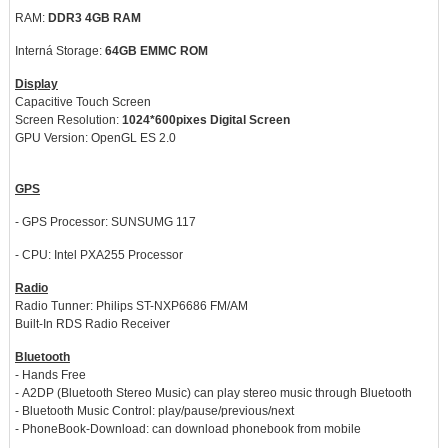
RAM:
DDR3 4GB RAM
Interná Storage:
64GB EMMC ROM
Display
Capacitive Touch Screen
Screen Resolution:
1024*600pixes Digital Screen
GPU Version: OpenGL ES 2.0
GPS
- GPS Processor: SUNSUMG 117
- CPU: Intel PXA255 Processor
Radio
Radio Tunner: Philips ST-NXP6686 FM/AM
Built-In RDS Radio Receiver
Bluetooth
- Hands Free
- A2DP (Bluetooth Stereo Music) can play stereo music through Bluetooth
- Bluetooth Music Control: play/pause/previous/next
- PhoneBook-Download: can download phonebook from mobile