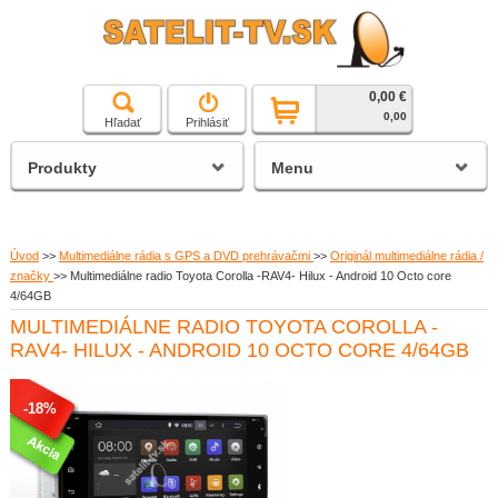
0,00 €
čierna a biela technika
0,00
Hľadať
Prihlásiť
satelitné prijímače
Produkty
Menu
Úvod
>>
Multimediálne rádia s GPS a DVD prehrávačmi
>>
Originál multimediálne rádia /
značky
>>
Multimediálne radio Toyota Corolla -RAV4- Hilux - Android 10 Octo core
4/64GB
MULTIMEDIÁLNE RADIO TOYOTA COROLLA -
RAV4- HILUX - ANDROID 10 OCTO CORE 4/64GB
-18%