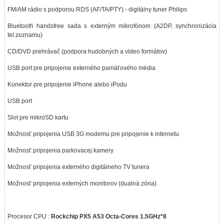
FM/AM rádio s podporou RDS (AF/TA/PTY) - digitálny tuner Philips
Bluetooth handsfree sada s externým mikrofónom (A2DP, synchronizácia
tel.zoznamu)
CD/DVD prehrávač (podpora hudobných a video formátov)
USB port pre pripojenie externého pamäťového média
Konektor pre pripojenie iPhone alebo iPodu
USB port
Slot pre mikroSD kartu
Možnosť pripojenia USB 3G modemu pre pripojenie k internetu
Možnosť pripojenia parkovacej kamery
Možnosť pripojenia externého digitálneho TV tunera
Možnosť pripojenia externých monitorov (dualná zóna)
Procesor CPU :
Rockchip PX5 A53 Octa-Cores 1.5GHz*8