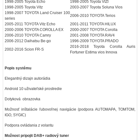
1998-2005 Toyota Echo
1998-2005 Toyota VIZI
1998-2005 Toyota Vitz
2003-2007 Toyota Soluna Vios
1998-2007 TOYOTA Land Cruiser 100
2006-2010 TOYOTA Terios
series
2005-2011 TOYOTA Vitz Echo
2001-2011 TOYOTA HILUX
2000-2006 TOYOTA COROLLA EX
2000-2007 TOYOTA Corolla
2006-2010 TOYOTA Camry
2001-2008 TOYOTA RAV4
2006-2012 Daihatsu Be-go
1996-2009 TOYOTA PRADO
2016-2018 Toyota Corolla Auris
2002-2016 Scion FR-S
Fortuner Estima vios Innova
Popis systému
Elegantný dizajn autorádia
Android 10 uživateľské prostredie
Dotyková obrazovka
Možnosť inštalácie ľubovoľnej navigácie (podpora AUTOMAPA, TOMTOM,
IGO, SYGIC)
Podpora ovládania z volantu
Možnost pripojit DAB+ radiový tuner