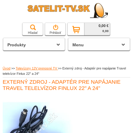
0,00 €
čierna a biela technika
0,00
Hľadať
Prihlásiť
satelitné prijímače
Produkty
Menu
Úvod
>>
Televízory 12V prenosné TV
>>
Externý zdroj - Adaptér pre napájanie Travel
telelvízor Finlux 22" a 24"
EXTERNÝ ZDROJ - ADAPTÉR PRE NAPÁJANIE
TRAVEL TELELVÍZOR FINLUX 22" A 24"