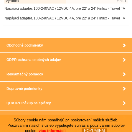
Výrobca
Finlux
Napájací adaptér, 100-240VAC / 12VDC 4A, pre 22" a 24" Finlux - Travel TV
Napájací adaptér, 100-240VAC / 12VDC 4A, pre 22" a 24" Finlux - Travel TV
Obchodné podmienky
GDPR ochrana osobných údajov
Reklamačný poriadok
Dopravné podmienky
QUATRO nákup na splátky
Mapa webu
Súbory cookie nám pomáhajú pri poskytovaní našich služieb.
Používaním našich služieb vyjadrujete súhlas s používaním súborov
cookie.
viac informácií
ROZUMIEM
© 2026 SATELIT-TV satelitné prijímače •
UNIobchod
• LanMou
zvyšovanie návštevnosti
•