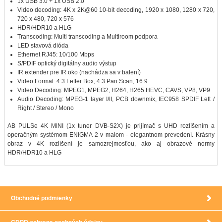
1x USB 3.0 + 1x USB 2.0
Video decoding: 4K x 2K@60 10-bit decoding, 1920 x 1080, 1280 x 720,
720 x 480, 720 x 576
HDR/HDR10 a HLG
Transcoding: Multi transcoding a Multiroom podpora
LED stavová dióda
Ethernet RJ45: 10/100 Mbps
S/PDIF optický digitálny audio výstup
IR extender pre IR oko (nachádza sa v balení)
Video Format: 4:3 Letter Box, 4:3 Pan Scan, 16:9
Video Decoding: MPEG1, MPEG2, H264, H265 HEVC, CAVS, VP8, VP9
Audio Decoding: MPEG-1 layer I/II, PCB downmix, IEC958 SPDIF Left /
Right / Stereo / Mono
AB PULSe 4K MINI (1x tuner DVB-S2X) je prijímač s UHD rozlíšením a
operačným systémom ENIGMA 2 v malom - elegantnom prevedení. Krásny
obraz v 4K rozlíšení je samozrejmosťou, ako aj obrazové normy
HDR/HDR10 a HLG
Obchodné podmienky