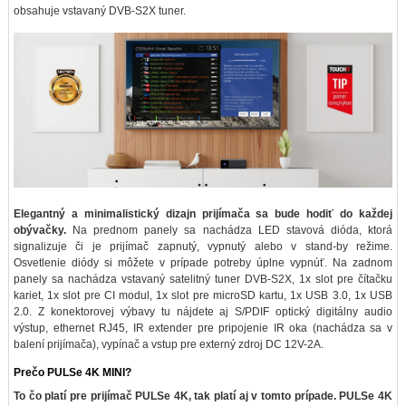
obsahuje vstavaný DVB-S2X tuner.
Elegantný a minimalistický dizajn prijímača sa bude hodiť do každej
obývačky.
Na prednom panely sa nachádza LED stavová dióda, ktorá
signalizuje či je prijímač zapnutý, vypnutý alebo v stand-by režime.
Osvetlenie diódy si môžete v prípade potreby úplne vypnúť. Na zadnom
panely sa nachádza vstavaný satelitný tuner DVB-S2X, 1x slot pre čítačku
kariet, 1x slot pre CI modul, 1x slot pre microSD kartu, 1x USB 3.0, 1x USB
2.0. Z konektorovej výbavy tu nájdete aj S/PDIF optický digitálny audio
výstup, ethernet RJ45, IR extender pre pripojenie IR oka (nachádza sa v
balení prijímača), vypínač a vstup pre externý zdroj DC 12V-2A.
Prečo PULSe 4K MINI?
To čo platí pre prijímač PULSe 4K, tak platí aj v tomto prípade. PULSe 4K