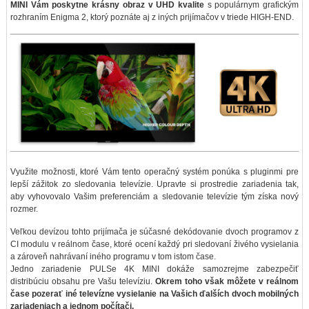
MINI Vám poskytne krásny obraz v UHD kvalite
s populárnym grafickým
rozhraním Enigma 2, ktorý poznáte aj z iných prijímačov v triede HIGH-END.
Využite možnosti, ktoré Vám tento operačný systém ponúka s pluginmi pre
lepší zážitok zo sledovania televízie. Upravte si prostredie zariadenia tak,
aby vyhovovalo Vašim preferenciám a sledovanie televízie tým získa nový
rozmer.
Veľkou devízou tohto prijímača je súčasné dekódovanie dvoch programov z
CI modulu v reálnom čase, ktoré ocení každý pri sledovaní živého vysielania
a zároveň nahrávaní iného programu v tom istom čase.
Jedno zariadenie PULSe 4K MINI dokáže samozrejme zabezpečiť
distribúciu obsahu pre Vašu televíziu.
Okrem toho však môžete v reálnom
čase pozerať iné televízne vysielanie na Vašich ďalších dvoch mobilných
zariadeniach a jednom počítači.