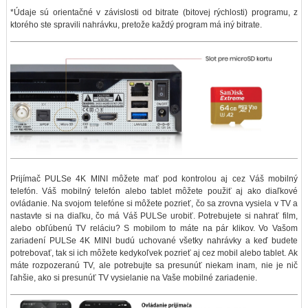
*Údaje sú orientačné v závislosti od bitrate (bitovej rýchlosti) programu, z
ktorého ste spravili nahrávku, pretože každý program má iný bitrate.
Prijímač PULSe 4K MINI môžete mať pod kontrolou aj cez Váš mobilný
telefón. Váš mobilný telefón alebo tablet môžete použiť aj ako diaľkové
ovládanie. Na svojom telefóne si môžete pozrieť, čo sa zrovna vysiela v TV a
nastavte si na diaľku, čo má Váš PULSe urobiť. Potrebujete si nahrať film,
alebo obľúbenú TV reláciu? S mobilom to máte na pár klikov. Vo Vašom
zariadení PULSe 4K MINI budú uchované všetky nahrávky a keď budete
potrebovať, tak si ich môžete kedykoľvek pozrieť aj cez mobil alebo tablet. Ak
máte rozpozeranú TV, ale potrebujte sa presunúť niekam inam, nie je nič
ľahšie, ako si presunúť TV vysielanie na Vaše mobilné zariadenie.