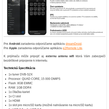
Pre
Android
zariadenia odporúčame aplikáciu
dreamDroid
.
Pre
Apple
zariadenia odporúčame aplikáciu
e2Remote Lite
.
K prijímaču môže pripojiť aj
externu antenu wifi
ktorá Vám zabezpečí
bezdrôtové pripojenie k internetu.
Technická špecifikácia
1x tuner DVB-S2X
Procesor: QUAD CORE, 15 000 DMIPS
Flash: 8GB EMMC
RAM: 1GB DDR4
1x čítačka kariet
1x CI slot
1x HDMI
1x slot pre microSD kartu (možné nahrávanie na microSD kartu)