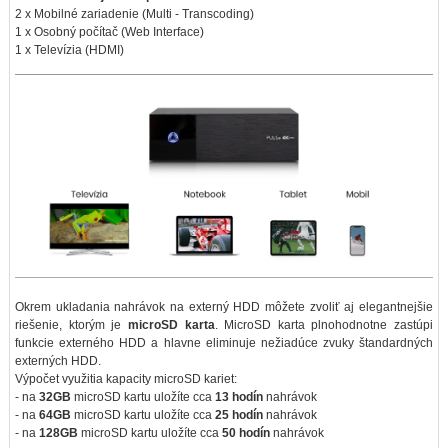
2 x Mobilné zariadenie (Multi - Transcoding)
1 x Osobný počítač (Web Interface)
1 x Televízia (HDMI)
Okrem ukladania nahrávok na externý HDD môžete zvoliť aj elegantnejšie
riešenie, ktorým je
microSD karta
. MicroSD karta plnohodnotne zastúpi
funkcie externého HDD a hlavne eliminuje nežiadúce zvuky štandardných
externých HDD.
Výpočet využitia kapacity microSD kariet:
- na
32GB
microSD kartu uložíte cca
13 hodín
nahrávok
- na
64GB
microSD kartu uložíte cca
25 hodín
nahrávok
- na
128GB
microSD kartu uložíte cca
50 hodín
nahrávok