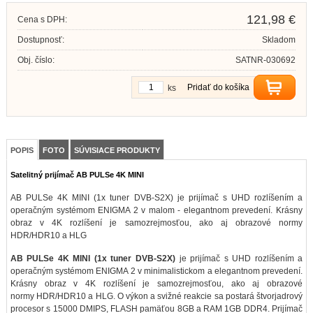
121,98 €
Cena s DPH:
Dostupnosť:
Skladom
Obj. číslo:
SATNR-030692
Pridať do košíka
ks
POPIS
FOTO
SÚVISIACE PRODUKTY
Satelitný prijímač AB PULSe 4K MINI
AB PULSe 4K MINI (1x tuner DVB-S2X) je prijímač s UHD rozlíšením a
operačným systémom ENIGMA 2 v malom - elegantnom prevedení. Krásny
obraz v 4K rozlíšení je samozrejmosťou, ako aj obrazové normy
HDR/HDR10 a HLG
AB PULSe 4K MINI (1x tuner DVB-S2X)
je prijímač s UHD rozlíšením a
operačným systémom ENIGMA 2 v minimalistickom a elegantnom prevedení.
Krásny obraz v 4K rozlíšení je samozrejmosťou, ako aj obrazové
normy HDR/HDR10 a HLG. O výkon a svižné reakcie sa postará štvorjadrový
procesor s 15000 DMIPS, FLASH pamäťou 8GB a RAM 1GB DDR4. Prijímač