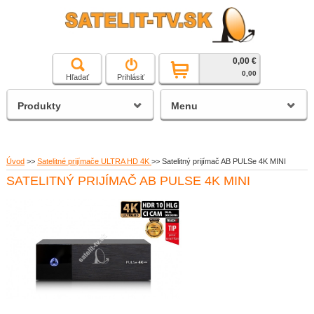
0,00 €
čierna a biela technika
0,00
Hľadať
Prihlásiť
satelitné prijímače
Produkty
Menu
Úvod
>>
Satelitné prijímače ULTRA HD 4K
>>
Satelitný prijímač AB PULSe 4K MINI
SATELITNÝ PRIJÍMAČ AB PULSE 4K MINI