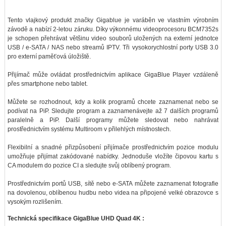
Tento vlajkový produkt značky Gigablue je varáběn ve vlastním výrobním
závodě a nabízí 2-letou záruku. Díky výkonnému videoprocesoru BCM7352s
je schopen přehrávat většinu video souborů uložených na externí jednotce
USB / e-SATA / NAS nebo streamů IPTV. Tři vysokorychlostní porty USB 3.0
pro externí paměťová úložiště.
Přijímač může ovládat prostřednictvím aplikace GigaBlue Player vzdáleně
přes smartphone nebo tablet.
Můžete se rozhodnout, kdy a kolik programů chcete zaznamenat nebo se
podívat na PiP. Sledujte program a zaznamenávejte až 7 dalších programů
paralelně a PiP. Další programy můžete sledovat nebo nahrávat
prostřednictvím systému Multiroom v přilehlých místnostech.
Flexibilní a snadné přizpůsobení přijímače prostřednictvím pozice modulu
umožňuje přijímat zakódované nabídky. Jednoduše vložíte čipovou kartu s
CA modulem do pozice CI a sledujte svůj oblíbený program.
Prostřednictvím portů USB, sítě nebo e-SATA můžete zaznamenat fotografie
na dovolenou, oblíbenou hudbu nebo videa na připojené velké obrazovce s
vysokým rozlišením.
Technická specifikace GigaBlue UHD Quad 4K :