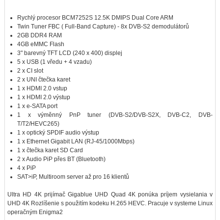
Rychlý procesor BCM7252S 12.5K DMIPS Dual Core ARM
Twin Tuner FBC ( Full-Band Capture) - 8x DVB-S2 demodulátorů
2GB DDR4 RAM
4GB eMMC Flash
3" barevný TFT LCD (240 x 400) displej
5 x USB (1 vředu + 4 vzadu)
2 x CI slot
2 x UNI čtečka karet
1 x HDMI 2.0 vstup
1 x HDMI 2.0 výstup
1 x e-SATA port
1 x výměnný PnP tuner (DVB-S2/DVB-S2X, DVB-C2, DVB-
T/T2/HEVC265)
1 x optický SPDIF audio výstup
1 x Ethernet Gigabit LAN (RJ-45/1000Mbps)
1 x čtečka karet SD Card
2 x Audio PiP přes BT (Bluetooth)
4 x PiP
SAT>iP, Multiroom server až pro 16 klientů
Ultra HD 4K prijímač Gigablue UHD Quad 4K ponúka príjem vysielania v
UHD 4K Rozlíšenie s použitím kodeku H.265 HEVC. Pracuje v systeme Linux
operačným Enigma2