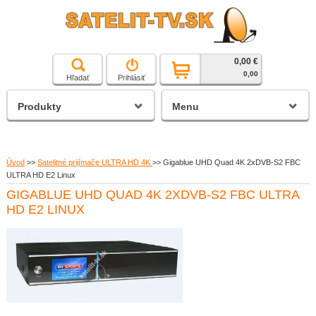
0,00 €
čierna a biela technika
0,00
Hľadať
Prihlásiť
satelitné prijímače
Produkty
Menu
Úvod
>>
Satelitné prijímače ULTRA HD 4K
>>
Gigablue UHD Quad 4K 2xDVB-S2 FBC
ULTRA HD E2 Linux
GIGABLUE UHD QUAD 4K 2XDVB-S2 FBC ULTRA
HD E2 LINUX