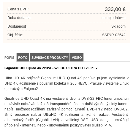
333,00 €
Cena s DPH:
Doba dodania:
na objednávku
Dostupnosť:
Skladom
Obj. číslo:
SATNR-02642
POPIS
FOTO
SÚVISIACE PRODUKTY
VIDEO
Gigablue UHD Quad 4K 2xDVB-S2 FBC ULTRA HD E2 Linux
Ultra HD 4K prijímač Gigablue UHD Quad 4K ponúka príjem vysielania v
UHD 4K Rozlíšenie s použitím kodeku H.265 HEVC. Pracuje v systeme Linux
operačným Enigma2
GigaBlue UHD Quad 4K má vestavěný dvojitý DVB-S2 FBC tuner umožňují
nezávislé nahrávání až z 8 transpondérů. Jeden další výměnný sloty tuneru
nabízí možnost rozšíření zařízení pomocí tunerů DVB-T/T2 nebo DVB-C2.
Silný procesor nabízí UltraHD 4K rozlišení a rychlé reakce. Vestavěný
ethernetový řadič (Gigabit LAN) a volitelný WiFi USB dongle umožňují
připojení k internetu nebo k libovolnému poskytovateli služeb IPTV.