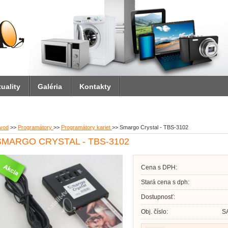
uality
Galéria
Kontakty
vod
>>
Programátory
>>
Programátory kariet
>>
Smargo Crystal - TBS-3102
SMARGO CRYSTAL - TBS-3102
Cena s DPH:
Stará cena s dph:
Dostupnosť:
Obj. číslo:
S