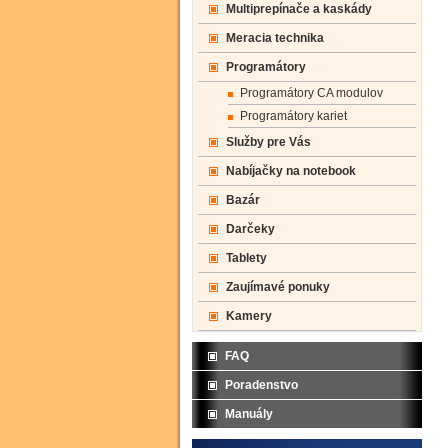
Multiprepínače a kaskády
Meracia technika
Programátory
Programátory CA modulov
Programátory kariet
Služby pre Vás
Nabíjačky na notebook
Bazár
Darčeky
Tablety
Zaujímavé ponuky
Kamery
FAQ
Poradenstvo
Manuály