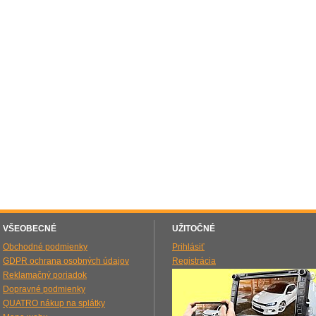
VŠEOBECNÉ
UŽITOČNÉ
Obchodné podmienky
Prihlásiť
GDPR ochrana osobných údajov
Registrácia
Reklamačný poriadok
Dopravné podmienky
QUATRO nákup na splátky