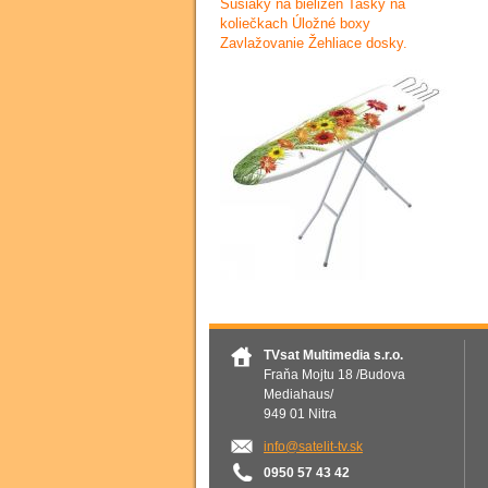
Sušiaky na bielizeň Tašky na
koliečkach Úložné boxy
Zavlažovanie Žehliace dosky.
TVsat Multimedia s.r.o.
Fraňa Mojtu 18 /Budova
Mediahaus/
949 01 Nitra
info@satelit-tv.sk
0950 57 43 42