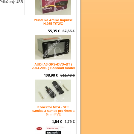
 Priložený USB
Plustelka Amiko Impulse
H.265 T/T2/C
55,35 €
67,55 €
AUDI A3 GPS+DVD+BT (
2003-2010 ) Bonroad model
408,98 €
511,48 €
Konektor MC4 - SET
samica a samec pre 4mm a
6mm FVE
1,54 €
1,79 €