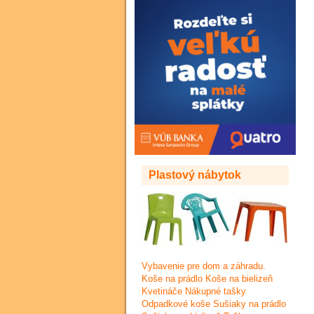
Plastový nábytok
Vybavenie pre dom a záhradu.
Koše na prádlo Koše na bielizeň
Kvetináče Nákupné tašky
Odpadkové koše Sušiaky na prádlo