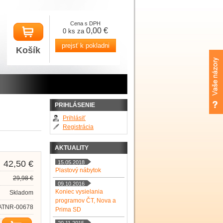
Cena s DPH
0,00 €
0 ks za
prejsť k pokladni
Košík
PRIHLÁSENIE
Prihlásiť
Registrácia
AKTUALITY
42,50 €
15.05.2018
Plastový nábytok
29,98 €
09.10.2016
Koniec vysielania
Skladom
programov ČT, Nova a
ATNR-00678
Prima SD