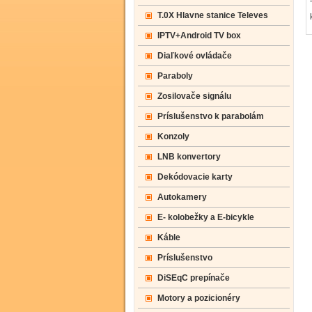
T.0X Hlavne stanice Televes
IPTV+Android TV box
Diaľkové ovládače
Paraboly
Zosilovače signálu
Príslušenstvo k parabolám
Konzoly
LNB konvertory
Dekódovacie karty
Autokamery
E- kolobežky a E-bicykle
Káble
Príslušenstvo
DiSEqC prepínače
Motory a pozicionéry