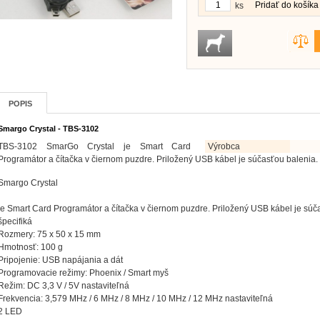
Pridať do košíka
ks
POPIS
Smargo Crystal - TBS-3102
TBS-3102 SmarGo Crystal je Smart Card
Výrobca
Programátor a čítačka v čiernom puzdre. Priložený USB kábel je súčasťou balenia.
Smargo Crystal
je Smart Card Programátor a čítačka v čiernom puzdre. Priložený USB kábel je súč
špecifiká
Rozmery: 75 x 50 x 15 mm
Hmotnosť: 100 g
Pripojenie: USB napájania a dát
Programovacie režimy: Phoenix / Smart myš
Režim: DC 3,3 V / 5V nastaviteľná
Frekvencia: 3,579 MHz / 6 MHz / 8 MHz / 10 MHz / 12 MHz nastaviteľná
2 LED