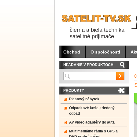
čierna a biela technika
satelitné prijímače
Obchod
O spoločnosti
Akt
HĽADANIE V PRODUKTOCH
Ú
PRODUKTY
Plastový nábytok
Odpadkové koše, triedený
odpad
AV video adaptéry do auta
Multimediálne rádia s GPS a
DVD prehrávačmi