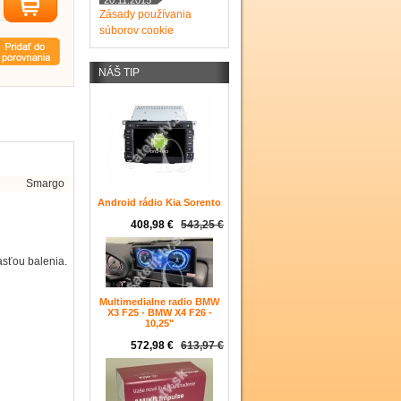
20.11.2015
Zásady používania
súborov cookie
NÁŠ TIP
Smargo
Android rádio Kia Sorento
408,98 €
543,25 €
asťou balenia.
Multimedialne radio BMW
X3 F25 - BMW X4 F26 -
10,25"
572,98 €
613,97 €