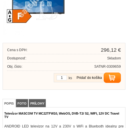
296,12 €
Cena s DPH:
Dostupnosť:
Skladom
Obj. číslo:
SATNR-0309659
Pridať do košíka
ks
POPIS
FOTO
PRÍLOHY
Televízor MASCOM TV MC22TFW10, WebOS, DVB-T2/ S2, WIFI, 12V DC Travel
TV
ANDROID LED televizor na 12V a 230V s WiFi a Bluetooth idealny pre