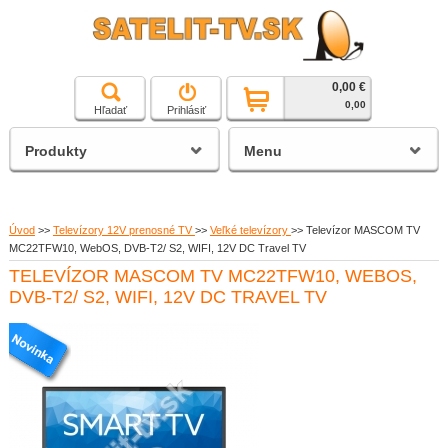
0,00 €
čierna a biela technika
0,00
Hľadať
Prihlásiť
satelitné prijímače
Produkty
Menu
Úvod
>>
Televízory 12V prenosné TV
>>
Veľké televízory
>>
Televízor MASCOM TV
MC22TFW10, WebOS, DVB-T2/ S2, WIFI, 12V DC Travel TV
TELEVÍZOR MASCOM TV MC22TFW10, WEBOS,
DVB-T2/ S2, WIFI, 12V DC TRAVEL TV