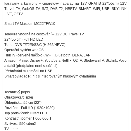
karavany a kamiony + cigaretový napajač na 12V GRATIS 22"(55cm) 12V
Travel TV, WebOS TV, SAT, DVB T2, HBBTV, SMART, WIFI, USB, SKYLINK
LIVE, O2TV
Smart TV Mascom MC22TFW10
Televize vhodná na cestování – 12V DC Travel TV
22" (55 cm) Full HD LED
Tuner DVB T/T2/S/S2/C (H.265/HEVC)
Operační systém webOS
HbbTV (červené tlačítko), Wi-Fi, Bluetooth, DLNA, LAN
Amazon Prime, Disney+, Youtube a Netflix, O2TV, SledovaniTV, Skylink, Voyo
a další (předplatné není součástí)
Přehrávání multimédií na USB
Smart ovladač RF/IR s integrovaným hlasovým ovládáním
Technický popis
Obrazovka/displej
Úhlopříčka: 55 cm (22")
Rozlišení: Full HD (1920×1080)
Typ podsvícení: Direct LED
Kontrastní poměr 1 000 000:1
Svítivost: 550 cd/m2
TV tuner