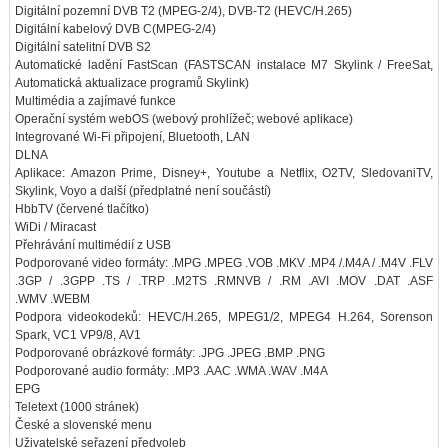
Digitální pozemní DVB T2 (MPEG-2/4), DVB-T2 (HEVC/H.265)
Digitální kabelový DVB C(MPEG-2/4)
Digitální satelitní DVB S2
Automatické ladění FastScan (FASTSCAN instalace M7 Skylink / FreeSat,
Automatická aktualizace programů Skylink)
Multimédia a zajímavé funkce
Operační systém webOS (webový prohlížeč; webové aplikace)
Integrované Wi-Fi připojení, Bluetooth, LAN
DLNA
Aplikace: Amazon Prime, Disney+, Youtube a Netflix, O2TV, SledovaniTV,
Skylink, Voyo a další (předplatné není součástí)
HbbTV (červené tlačítko)
WiDi / Miracast
Přehrávání multimédií z USB
Podporované video formáty: .MPG .MPEG .VOB .MKV .MP4 /.M4A / .M4V .FLV
.3GP / .3GPP .TS / .TRP .M2TS .RMNVB / .RM .AVI .MOV .DAT .ASF
.WMV .WEBM
Podpora videokodeků: HEVC/H.265, MPEG1/2, MPEG4 H.264, Sorenson
Spark, VC1 VP9/8, AV1
Podporované obrázkové formáty: .JPG .JPEG .BMP .PNG
Podporované audio formáty: .MP3 .AAC .WMA .WAV .M4A
EPG
Teletext (1000 stránek)
České a slovenské menu
Uživatelské seřazení předvoleb