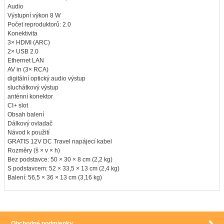
Audio
Výstupní výkon 8 W
Počet reproduktorů: 2.0
Konektivita
3× HDMI (ARC)
2× USB 2.0
Ethernet LAN
AV in (3× RCA)
digitální optický audio výstup
sluchátkový výstup
anténní konektor
CI+ slot
Obsah balení
Dálkový ovladač
Návod k použití
GRATIS 12V DC Travel napájecí kabel
Rozměry (š × v × h)
Bez podstavce: 50 × 30 × 8 cm (2,2 kg)
S podstavcem: 52 × 33,5 × 13 cm (2,4 kg)
Balení: 56,5 × 36 × 13 cm (3,16 kg)
Obchodné podmienky