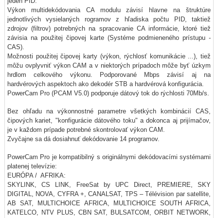
jeden PID.
Výkon multidekódovania CA modulu závisí hlavne na štruktúre
jednotlivých vysielaných rogramov z hľadiska počtu PID, taktiež
zdrojov (filtrov) potrebných na spracovanie CA informácie, ktoré tiež
závisia na použitej čipovej karte (Systéme podmieneného prístupu -
CAS).
Možnosti použitej čipovej karty (výkon, rýchlosť komunikácie ...), tiež
môžu ovplyvniť výkon CAM a v niektorých prípadoch môže byť úzkym
hrdlom celkového výkonu. Podporované Mbps závisí aj na
hardvérových aspektoch ako dekodér STB a hardvérová konfigurácia.
PowerCam Pro (PCAM V5.0) podporuje dátový tok do rýchlosti 70Mb/s.
Bez ohľadu na výkonnostné parametre všetkých kombinácií CAS,
čipových kariet, "konfigurácie dátového toku" a dokonca aj prijímačov,
je v každom prípade potrebné skontrolovať výkon CAM.
Zvyčajne sa dá dosiahnuť dekódovanie 14 programov.
PowerCam Pro je kompatibilný s originálnymi dekódovacími systémami
platenej televízie:
EURÓPA / AFRIKA:
SKYLINK, CS LINK, FreeSat by UPC Direct, PREMIERE, SKY
DIGITAL, NOVA, CYFRA +, CANALSAT, TPS – Télévision par satellite,
AB SAT, MULTICHOICE AFRICA, MULTICHOICE SOUTH AFRICA,
KATELCO, NTV PLUS, CBN SAT, BULSATCOM, ORBIT NETWORK,