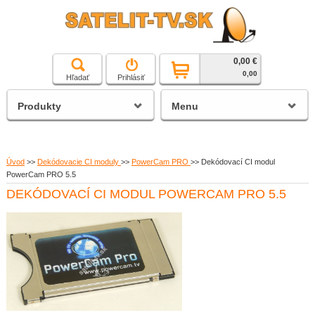
0,00 €
čierna a biela technika
0,00
Hľadať
Prihlásiť
satelitné prijímače
Produkty
Menu
Úvod
>>
Dekódovacie CI moduly
>>
PowerCam PRO
>>
Dekódovací CI modul
PowerCam PRO 5.5
DEKÓDOVACÍ CI MODUL POWERCAM PRO 5.5