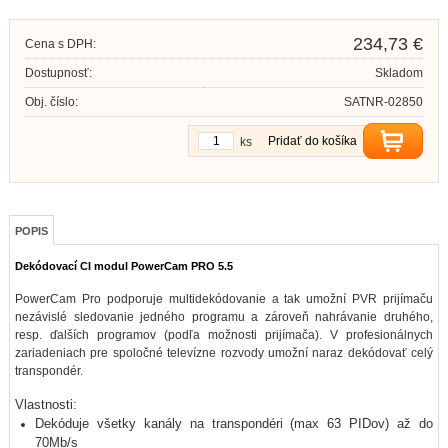
234,73 €
Cena s DPH:
Dostupnosť:
Skladom
Obj. číslo:
SATNR-02850
Pridať do košíka
ks
POPIS
Dekódovací CI modul PowerCam PRO 5.5
PowerCam Pro podporuje multidekódovanie a tak umožní PVR prijímaču
nezávislé sledovanie jedného programu a zároveň nahrávanie druhého,
resp. ďalších programov (podľa možnosti prijímača). V profesionálnych
zariadeniach pre spoločné televízne rozvody umožní naraz dekódovať celý
transpondér.
Vlastnosti:
Dekóduje všetky kanály na transpondéri (max 63 PIDov) až do
70Mb/s