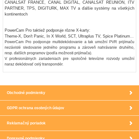
CANALSAT FRANCE, CANAL DIGITAL, CANALSAT REUNION, ITV
PARTNER, TPS, DIGITURK, MAX TV a ďalšie systémy na všetkých
kontinentoch
PowerCam Pro taktiež podporuje rôzne X-karty:
Theme-X, Don't Panic, In X World, SCT, Ultraplus TV, Spice Platinum...
PowerCam Pro podporuje multidekódovanie a tak umožní PVR prijímaču
nezávislé sledovanie jedného programu a zároveň nahrávanie druhého,
resp. ďalších programov (podľa možnosti prijímača).
V profesionálnych zariadeniach pre spoločné televízne rozvody umožní
naraz dekódovať celý transpondér.
Obchodné podmienky
GDPR ochrana osobných údajov
Reklamačný poriadok
Dopravné podmienky