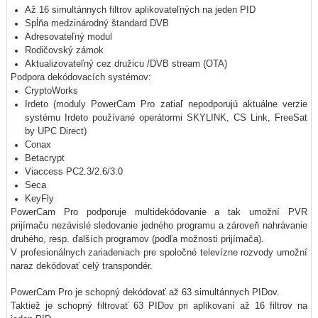
Až 16 simultánnych filtrov aplikovateľných na jeden PID
Spĺňa medzinárodný štandard DVB
Adresovateľný modul
Rodičovský zámok
Aktualizovateľný cez družicu /DVB stream (OTA)
Podpora dekódovacích systémov:
CryptoWorks
Irdeto (moduly PowerCam Pro zatiaľ nepodporujú aktuálne verzie
systému Irdeto používané operátormi SKYLINK, CS Link, FreeSat
by UPC Direct)
Conax
Betacrypt
Viaccess PC2.3/2.6/3.0
Seca
KeyFly
PowerCam Pro podporuje multidekódovanie a tak umožní PVR
prijímaču nezávislé sledovanie jedného programu a zároveň nahrávanie
druhého, resp. ďalších programov (podľa možnosti prijímača).
V profesionálnych zariadeniach pre spoločné televízne rozvody umožní
naraz dekódovať celý transpondér.
PowerCam Pro je schopný dekódovať až 63 simultánnych PIDov.
Taktiež je schopný filtrovať 63 PIDov pri aplikovaní až 16 filtrov na