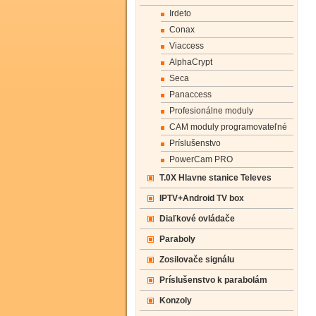
Irdeto
Conax
Viaccess
AlphaCrypt
Seca
Panaccess
Profesionálne moduly
CAM moduly programovateľné
Príslušenstvo
PowerCam PRO
T.0X Hlavne stanice Televes
IPTV+Android TV box
Diaľkové ovládače
Paraboly
Zosilovače signálu
Príslušenstvo k parabolám
Konzoly