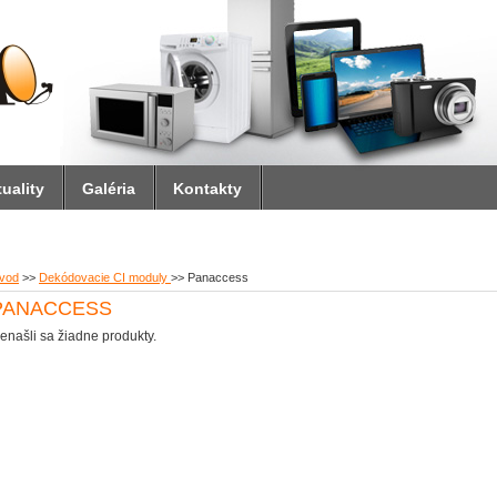
uality
Galéria
Kontakty
vod
>>
Dekódovacie CI moduly
>>
Panaccess
PANACCESS
enašli sa žiadne produkty.