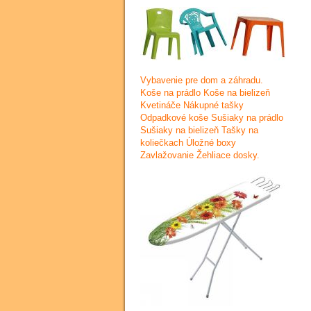
Vybavenie pre dom a záhradu.
Koše na prádlo Koše na bielizeň
Kvetináče Nákupné tašky
Odpadkové koše Sušiaky na prádlo
Sušiaky na bielizeň Tašky na
koliečkach Úložné boxy
Zavlažovanie Žehliace dosky.