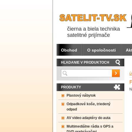
čierna a biela technika
satelitné prijímače
Obchod
O spoločnosti
Akt
HĽADANIE V PRODUKTOCH
Ú
PRODUKTY
N
Plastový nábytok
Odpadkové koše, triedený
odpad
AV video adaptéry do auta
Multimediálne rádia s GPS a
DVD prehrávačmi