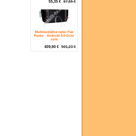
55,35 €
67,55 €
Multimediálne radio Fiat
Punto - Android 9.0 Octo
core
409,90 €
501,23 €