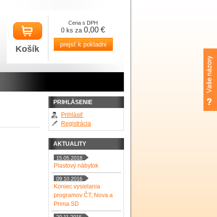
Cena s DPH
0,00 €
0 ks za
prejsť k pokladni
Košík
PRIHLÁSENIE
Prihlásiť
Registrácia
AKTUALITY
15.05.2018
Plastový nábytok
09.10.2016
Koniec vysielania
programov ČT, Nova a
Prima SD