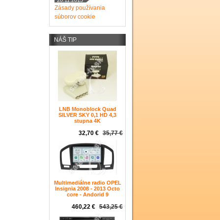
20.11.2015
Zásady používania
súborov cookie
NÁŠ TIP
LNB Monoblock Quad
SILVER SKY 0,1 HD 4,3
stupna 4K
32,70 €
35,77 €
Multimediálne radio OPEL
Insignia 2008 - 2013 Octo
core - Andorid 9
460,22 €
543,25 €