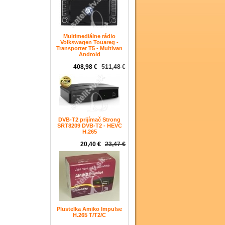
Multimediálne rádio
Volkswagen Touareg -
Transporter T5 - Multivan
Android
408,98 €
511,48 €
DVB-T2 prijímač Strong
SRT8209 DVB-T2 - HEVC
H.265
20,40 €
23,47 €
Plustelka Amiko Impulse
H.265 T/T2/C