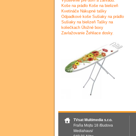
Vybavenie pre dom a záhradu.
Koše na prádlo Koše na bielizeň
Kvetináče Nákupné tašky
Odpadkové koše Sušiaky na prádlo
Sušiaky na bielizeň Tašky na
koliečkach Úložné boxy
Zavlažovanie Žehliace dosky.
TVsat Multimedia s.r.o.
Fraňa Mojtu 18 /Budova
Mediahaus/