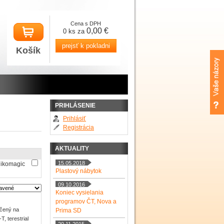
Cena s DPH
0,00 €
0 ks za
prejsť k pokladni
Košík
PRIHLÁSENIE
Prihlásiť
Registrácia
AKTUALITY
15.05.2018
ikomagic
Plastový nábytok
09.10.2016
Koniec vysielania
programov ČT, Nova a
rčený na
Prima SD
, terestrial