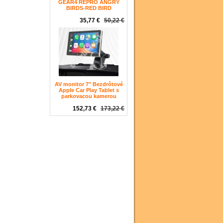
GEAR4 REPRO ANGRY
BIRDS-RED BIRD
35,77 €
50,22 €
AV monitor 7" Bezdrôtové
Apple Car Play Tablet s
parkovacou kamerou
152,73 €
173,22 €