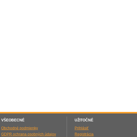
VŠEOBECNÉ
UŽITOČNÉ
Obchodné podmienky
Prihlásiť
GDPR ochrana osobných údajov
Registrácia