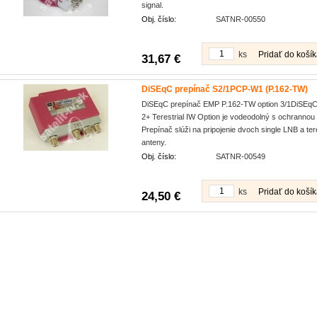
signal.
Obj. číslo:
SATNR-00550
ks
Pridať do koší
31,67 €
DiSEqC prepínač S2/1PCP-W1 (P.162-TW)
DiSEqC prepínač EMP P.162-TW option 3/1DiSEqC
2+ Terestrial IW Option je vodeodolný s ochrannou 
Prepínač slúži na pripojenie dvoch single LNB a tere
anteny.
Obj. číslo:
SATNR-00549
ks
Pridať do koší
24,50 €