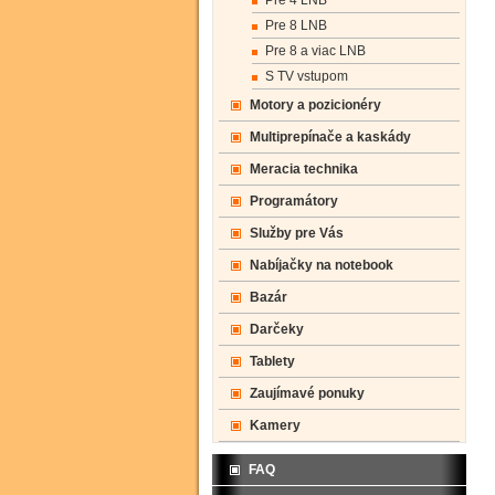
Pre 4 LNB
Pre 8 LNB
Pre 8 a viac LNB
S TV vstupom
Motory a pozicionéry
Multiprepínače a kaskády
Meracia technika
Programátory
Služby pre Vás
Nabíjačky na notebook
Bazár
Darčeky
Tablety
Zaujímavé ponuky
Kamery
FAQ