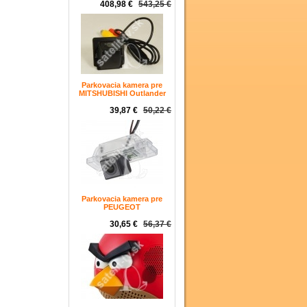
408,98 €
543,25 €
Parkovacia kamera pre
MITSHUBISHI Outlander
39,87 €
50,22 €
Parkovacia kamera pre
PEUGEOT
30,65 €
56,37 €