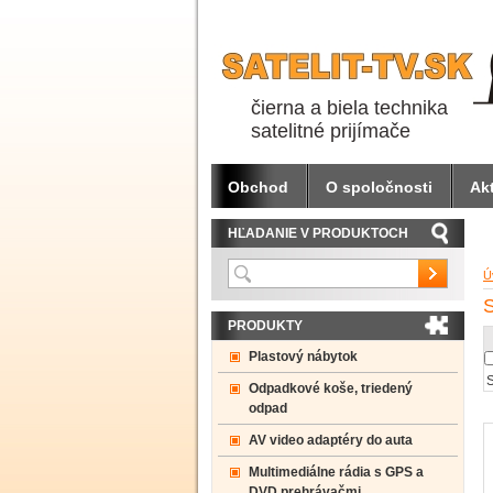
čierna a biela technika
satelitné prijímače
Obchod
O spoločnosti
Akt
HĽADANIE V PRODUKTOCH
Ú
PRODUKTY
Plastový nábytok
S
Odpadkové koše, triedený
odpad
AV video adaptéry do auta
Multimediálne rádia s GPS a
DVD prehrávačmi