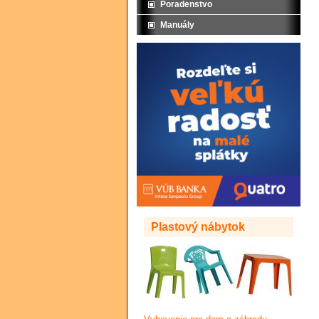
Poradenstvo
Manuály
Plastový nábytok