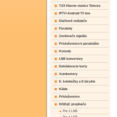
T.0X Hlavne stanice Televes
IPTV+Android TV box
Diaľkové ovládače
Paraboly
Zosilovače signálu
Príslušenstvo k parabolám
Konzoly
LNB konvertory
Dekódovacie karty
Autokamery
E- kolobežky a E-bicykle
Káble
Príslušenstvo
DiSEqC prepínače
Pre 2 LNB