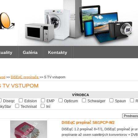
uality
Galéria
Kontakty
vod
>>
DiSEqC prepínače
>>
S TV vstupom
S TV VSTUPOM
VÝROBCA
Diseqc
Edision
EMP
Opticum
Schwaiger
Spaun
R
kyStar
Technisat
Iní
DiSEqC prepínač S8/1PCP-W2
DiSEqC 1.2 prepínač 8+T/1, DiSEqC prepínač je u
prepínanie až osem satelitných konvertorov + DVB-T