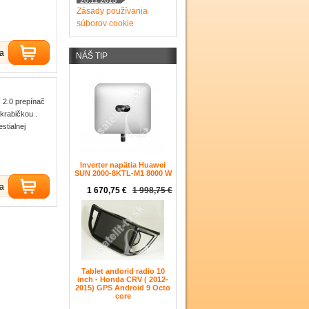
20.11.2015
Zásady používania
súborov cookie
ka
NÁŠ TIP
 2.0 prepínač
krabičkou .
stialnej
Inverter napätia Huawei
SUN 2000-8KTL-M1 8000 W
ka
1 670,75 €
1 998,75 €
Tablet andorid radio 10
inch - Honda CRV ( 2012-
2015) GPS Android 9 Octo
core