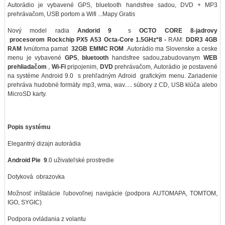
Autorádio je vybavené GPS, bluetooth handsfree sadou, DVD + MP3
prehrávačom, USB portom a Wifi ...Mapy Gratis
Nový model radia
Andorid 9
s
OCTO CORE 8-jadrovy
procesorom
Rockchip PX5 A53 Octa-Core 1.5GHz*8 -
RAM:
DDR3 4GB
RAM
Ivnútorna pamat
32GB EMMC ROM
.Autorádio ma Slovenske a ceske
menu je vybavené
GPS
,
bluetooth
handsfree sadou,zabudovanym
WEB
prehliadačom
,
Wi-Fi
pripojenim,
DVD
prehrávačom, Autorádio je postavené
na systéme Android 9.0 s prehľadným Adroid grafickým menu. Zariadenie
prehráva hudobné formáty mp3, wma, wav..... súbory z CD, USB klúča alebo
MicroSD karty.
Popis systému
Elegantný dizajn autorádia
Android Pie 9
.0 uživateľské prostredie
Dotyková obrazovka
Možnosť inštalácie ľubovoľnej navigácie (podpora AUTOMAPA, TOMTOM,
IGO, SYGIC)
Podpora ovládania z volantu