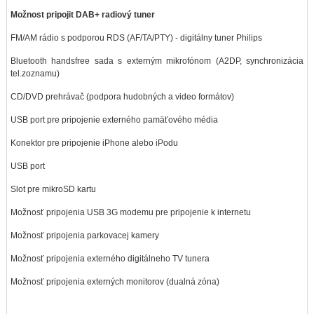
Možnost pripojit DAB+ radiový tuner
FM/AM rádio s podporou RDS (AF/TA/PTY) - digitálny tuner Philips
Bluetooth handsfree sada s externým mikrofónom (A2DP, synchronizácia
tel.zoznamu)
CD/DVD prehrávač (podpora hudobných a video formátov)
USB port pre pripojenie externého pamäťového média
Konektor pre pripojenie iPhone alebo iPodu
USB port
Slot pre mikroSD kartu
Možnosť pripojenia USB 3G modemu pre pripojenie k internetu
Možnosť pripojenia parkovacej kamery
Možnosť pripojenia externého digitálneho TV tunera
Možnosť pripojenia externých monitorov (dualná zóna)