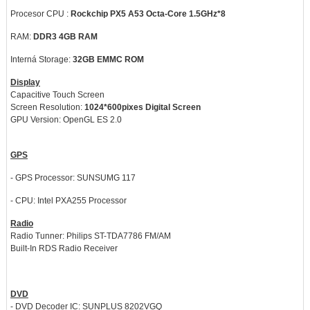
Procesor CPU :
Rockchip PX5 A53 Octa-Core 1.5GHz*8
RAM:
DDR3 4GB RAM
Interná Storage:
32GB EMMC ROM
Display
Capacitive Touch Screen
Screen Resolution:
1024*600pixes Digital Screen
GPU Version: OpenGL ES 2.0
GPS
- GPS Processor: SUNSUMG 117
- CPU: Intel PXA255 Processor
Radio
Radio Tunner: Philips ST-TDA7786 FM/AM
Built-In RDS Radio Receiver
DVD
- DVD Decoder IC: SUNPLUS 8202VGQ