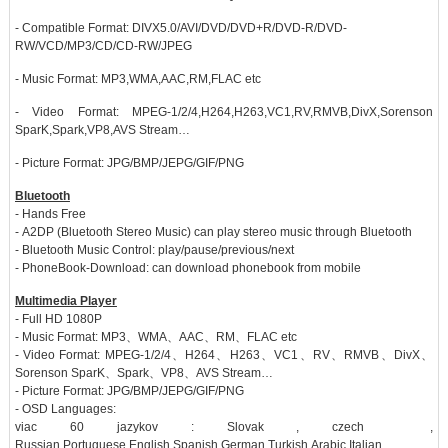
- Compatible Format: DIVX5.0/AVI/DVD/DVD+R/DVD-R/DVD-
RW/VCD/MP3/CD/CD-RW/JPEG
- Music Format: MP3,WMA,AAC,RM,FLAC etc
- Video Format: MPEG-1/2/4,H264,H263,VC1,RV,RMVB,DivX,Sorenson
SparK,Spark,VP8,AVS Stream…
- Picture Format: JPG/BMP/JEPG/GIF/PNG
Bluetooth
- Hands Free
- A2DP (Bluetooth Stereo Music) can play stereo music through Bluetooth
- Bluetooth Music Control: play/pause/previous/next
- PhoneBook-Download: can download phonebook from mobile
Multimedia Player
- Full HD 1080P
- Music Format: MP3、WMA、AAC、RM、FLAC etc
- Video Format: MPEG-1/2/4、H264、H263、VC1、RV、RMVB、DivX、
Sorenson SparK、Spark、VP8、AVS Stream…
- Picture Format: JPG/BMP/JEPG/GIF/PNG
- OSD Languages:
viac 60 jazykov : Slovak , czech ,
Russian,Portuguese,English,Spanish,German,Turkish,Arabic,Italian…