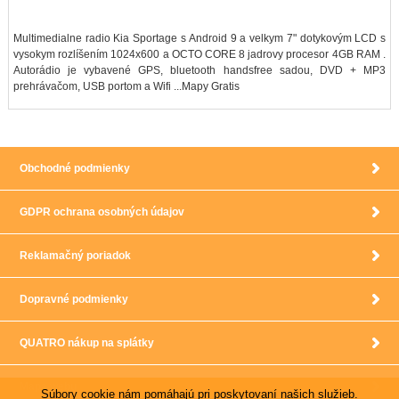
Multimedialne radio Kia Sportage s Android 9 a velkym 7" dotykovým LCD s
vysokym rozlíšením 1024x600 a OCTO CORE 8 jadrovy procesor 4GB RAM .
Autorádio je vybavené GPS, bluetooth handsfree sadou, DVD + MP3
prehrávačom, USB portom a Wifi ...Mapy Gratis
Obchodné podmienky
GDPR ochrana osobných údajov
Reklamačný poriadok
Dopravné podmienky
QUATRO nákup na splátky
Mapa webu
Súbory cookie nám pomáhajú pri poskytovaní našich služieb.