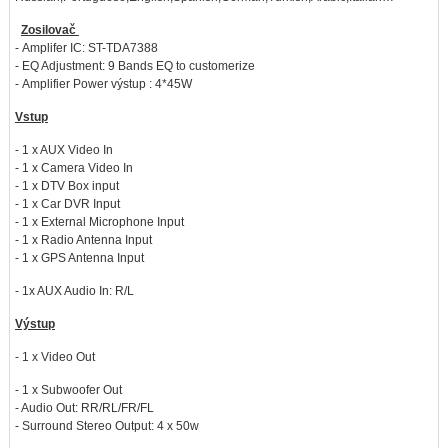
Zosilovač
- Amplifer IC: ST-TDA7388
- EQ Adjustment: 9 Bands EQ to customerize
- Amplifier Power výstup : 4*45W
Vstup
- 1 x AUX Video In
- 1 x Camera Video In
- 1 x DTV Box input
- 1 x Car DVR Input
- 1 x External Microphone Input
- 1 x Radio Antenna Input
- 1 x GPS Antenna Input
- 1x AUX Audio In: R/L
Výstup
- 1 x Video Out
- 1 x Subwoofer Out
- Audio Out: RR/RL/FR/FL
- Surround Stereo Output: 4 x 50w