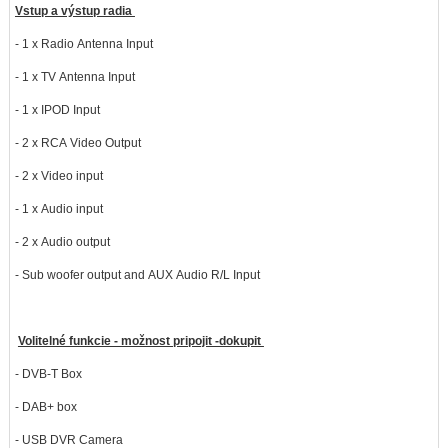
Vstup a výstup radia
- 1 x Radio Antenna Input
- 1 x TV Antenna Input
- 1 x IPOD Input
- 2 x RCA Video Output
- 2 x Video input
- 1 x Audio input
- 2 x Audio output
- Sub woofer output and AUX Audio R/L Input
Volitelné funkcie - možnost pripojit -dokupit
- DVB-T Box
- DAB+ box
- USB DVR Camera