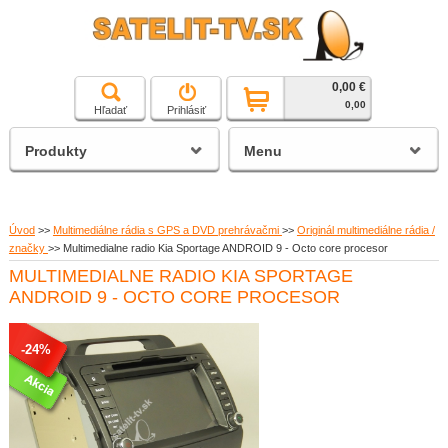
0,00 €
čierna a biela technika
0,00
Hľadať
Prihlásiť
satelitné prijímače
Produkty
Menu
Úvod
>>
Multimediálne rádia s GPS a DVD prehrávačmi
>>
Originál multimediálne rádia /
značky
>>
Multimedialne radio Kia Sportage ANDROID 9 - Octo core procesor
MULTIMEDIALNE RADIO KIA SPORTAGE
ANDROID 9 - OCTO CORE PROCESOR
-24%