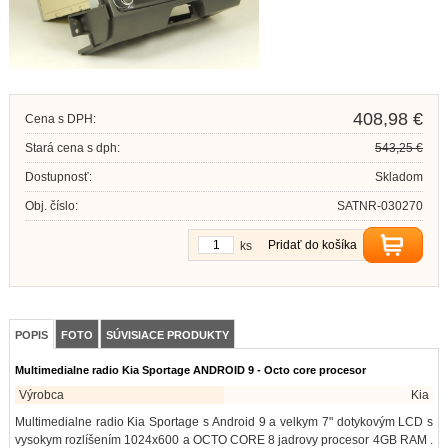
408,98 €
Cena s DPH:
Stará cena s dph:
543,25 €
Dostupnosť:
Skladom
Obj. číslo:
SATNR-030270
Pridať do košíka
ks
POPIS
FOTO
SÚVISIACE PRODUKTY
Multimedialne radio Kia Sportage ANDROID 9 - Octo core procesor
Výrobca
Kia
Multimedialne radio Kia Sportage s Android 9 a velkym 7" dotykovým LCD s
vysokym rozlíšením 1024x600 a OCTO CORE 8 jadrovy procesor 4GB RAM .