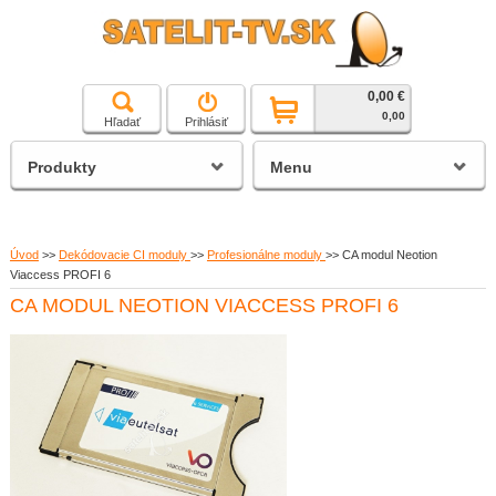
0,00 €
čierna a biela technika
0,00
Hľadať
Prihlásiť
satelitné prijímače
Produkty
Menu
Úvod
>>
Dekódovacie CI moduly
>>
Profesionálne moduly
>>
CA modul Neotion
Viaccess PROFI 6
CA MODUL NEOTION VIACCESS PROFI 6