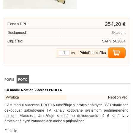
254,20 €
Cena s DPH:
Dostupnosť:
Skladom
Obj. číslo:
SATNR-02884
Pridať do košíka
ks
POPIS
FOTO
CA modul Neotion Viaccess PROFI 6
Výrobca
Neotion Pro
CAM modul Viaccess PROFI 6 umožňuje v profesionálnych DVB staniciach
dekódovať zakódované TV kanály kódované systémom podmieneného
prístupu Viaccess. Umožňuje simultánne dekódovanie až 6 kanálov v
profesionálnych zariadeniach alebo v prijímačoch.
Funkcie-