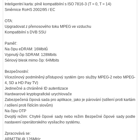
Inteligentní karta: plně kompatibilní s ISO 7816-3 (T = 0, T = 14)
Směrnice RoHS 2002/95 / EC
OTA:
Upgradovat z přenosového toku MPEG ve vzduchu
Kompatibilní s DVB SSU
Paměť:
Na čipu eDRAM: 16Mbitů
Vypnutý čip SDRAM: 128Mbits
Sériový blesk mimo čip: 64Mbits
Bezpečnostní:
Vícezónový podmíněný přístupový systém (pro služby MPEG-2 nebo MPEG-
4, SD a HD Pay TV)
Jedinečné a chráněné ID autentizace
Hardwarové kryptografické urychlovače
Zabezpečená čipová sada pro aplikace, jako je párování (sdílení proti kartám
/ sdílení proti řídícím slovům)
Na čipu OTP
Dvojitý režim: Chytré čipové sady nebo režim Bezpečné čipové sady podle
nastavení operátorského vysílacího systému.
Zpracovává se:
ARM7TM @ 126MHz