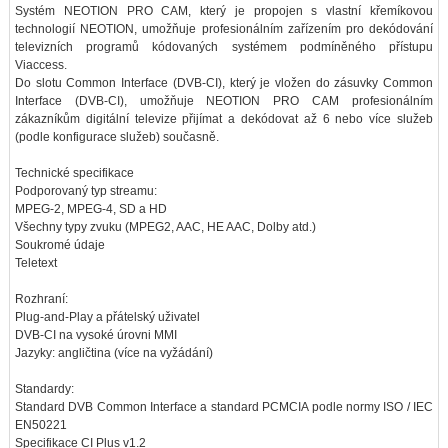
Systém NEOTION PRO CAM, který je propojen s vlastní křemíkovou
technologií NEOTION, umožňuje profesionálním zařízením pro dekódování
televizních programů kódovaných systémem podmíněného přístupu
Viaccess.
Do slotu Common Interface (DVB-CI), který je vložen do zásuvky Common
Interface (DVB-CI), umožňuje NEOTION PRO CAM profesionálním
zákazníkům digitální televize přijímat a dekódovat až 6 nebo více služeb
(podle konfigurace služeb) současně.
Technické specifikace
Podporovaný typ streamu:
MPEG-2, MPEG-4, SD a HD
Všechny typy zvuku (MPEG2, AAC, HE AAC, Dolby atd.)
Soukromé údaje
Teletext
Rozhraní:
Plug-and-Play a přátelský uživatel
DVB-CI na vysoké úrovni MMI
Jazyky: angličtina (více na vyžádání)
Standardy:
Standard DVB Common Interface a standard PCMCIA podle normy ISO / IEC
EN50221
Specifikace CI Plus v1.2