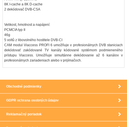
8K I-cache a 8K D-cache
2 dekódovač DVB-CSA
Velikost, hmotnost a napájení:
PCMCIA typ II
46g
5 voltů z libovolného hostitele DVB-CI
CAM modul Viaccess PROFI 6 umožňuje v profesionálnych DVB staniciach
dekódovať zakódované TV kanály kódované systémom podmieneného
prístupu Viaccess. Umožňuje simultánne dekódovanie až 6 kanálov v
profesionálnych zariadeniach alebo v prijímačoch.
Obchodné podmienky
GDPR ochrana osobných údajov
Reklamačný poriadok