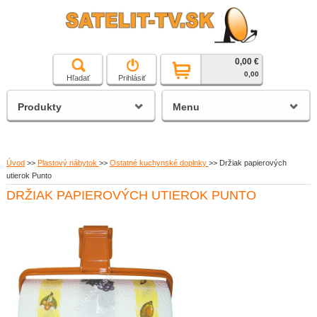
0,00 €
čierna a biela technika
0,00
Hľadať
Prihlásiť
satelitné prijímače
Produkty
Menu
Úvod
>>
Plastový nábytok
>>
Ostatné kuchynské doplnky
>>
Držiak papierových
utierok Punto
DRŽIAK PAPIEROVÝCH UTIEROK PUNTO