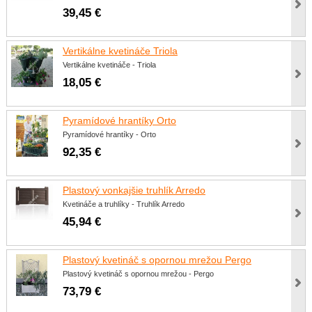
39,45 €
Vertikálne kvetináče Triola
Vertikálne kvetináče - Triola
18,05 €
Pyramídové hrantíky Orto
Pyramídové hrantíky - Orto
92,35 €
Plastový vonkajšie truhlík Arredo
Kvetináče a truhlíky - Truhlík Arredo
45,94 €
Plastový kvetináč s opornou mrežou Pergo
Plastový kvetináč s opornou mrežou - Pergo
73,79 €