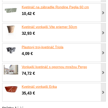
Kvetináč na zábradlie Rondine Paglia 60 cm
10,42 €
Kvetináč vonkajší Vite priemer 50cm
32,93 €
Plastový troj-kvetináč Triola
4,09 €
Vonkajší kvetináč s opornou mrežou Pergo
74,72 €
Kvetináč vonkajší Erika
35,43 €
Stránky:
1
2