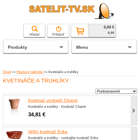
0,00 €
čierna a biela technika
0,00
Hľadať
Prihlásiť
satelitné prijímače
Produkty
Menu
Úvod
>>
Plastový nábytok
>>
Kvetináče a truhlíky
KVETINÁČE A TRUHLÍKY
Kvetináč vonkajší Chianti
Kvetináče a truhlíky - Kvetináč Chianti
34,81 €
Veľký kvetináč Erika
Kvetináče a truhlíky - vonkajšie kvetináč Erika