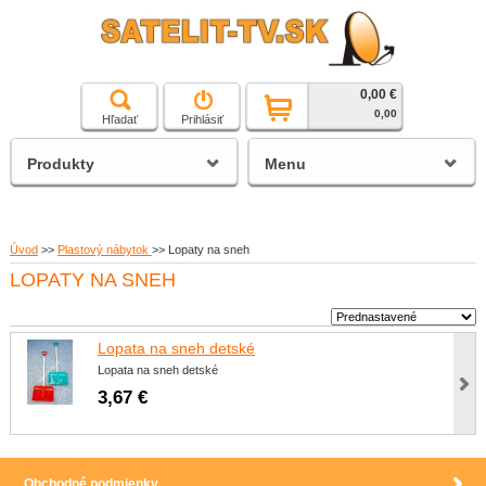
0,00 €
čierna a biela technika
0,00
Hľadať
Prihlásiť
satelitné prijímače
Produkty
Menu
Úvod
>>
Plastový nábytok
>>
Lopaty na sneh
LOPATY NA SNEH
Lopata na sneh detské
Lopata na sneh detské
3,67 €
Obchodné podmienky