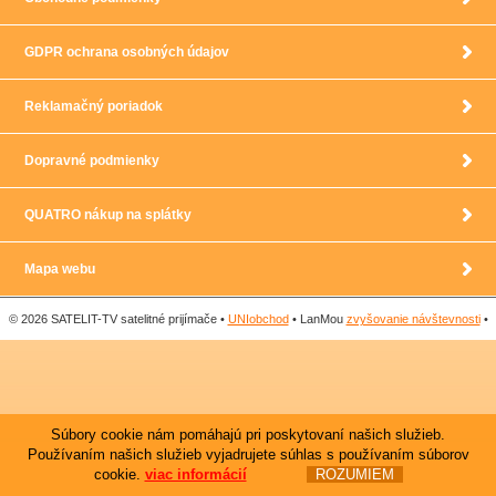
GDPR ochrana osobných údajov
Reklamačný poriadok
Dopravné podmienky
QUATRO nákup na splátky
Mapa webu
© 2026 SATELIT-TV satelitné prijímače •
UNIobchod
• LanMou
zvyšovanie návštevnosti
•
Súbory cookie nám pomáhajú pri poskytovaní našich služieb.
Používaním našich služieb vyjadrujete súhlas s používaním súborov
cookie.
viac informácií
ROZUMIEM