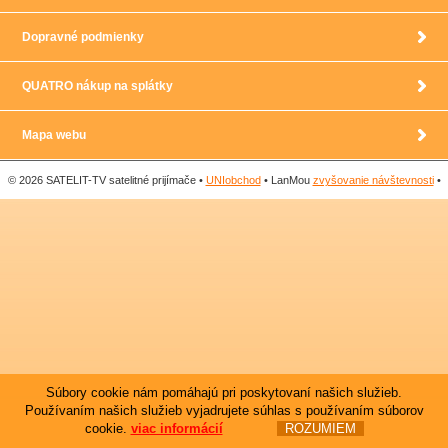
Dopravné podmienky
QUATRO nákup na splátky
Mapa webu
© 2026 SATELIT-TV satelitné prijímače •
UNIobchod
• LanMou
zvyšovanie návštevnosti
•
Súbory cookie nám pomáhajú pri poskytovaní našich služieb.
Používaním našich služieb vyjadrujete súhlas s používaním súborov
cookie.
viac informácií
ROZUMIEM