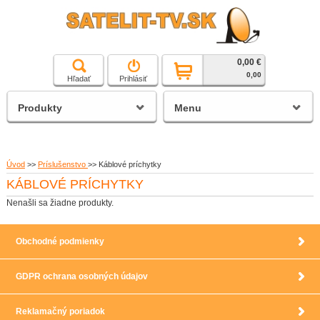
0,00 €
čierna a biela technika
0,00
Hľadať
Prihlásiť
satelitné prijímače
Produkty
Menu
Úvod
>>
Príslušenstvo
>>
Káblové príchytky
KÁBLOVÉ PRÍCHYTKY
Nenašli sa žiadne produkty.
Obchodné podmienky
GDPR ochrana osobných údajov
Reklamačný poriadok