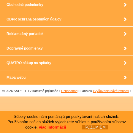
Obchodné podmienky
GDPR ochrana osobných údajov
Reklamačný poriadok
Dopravné podmienky
QUATRO nákup na splátky
Mapa webu
© 2026 SATELIT-TV satelitné prijímače •
UNIobchod
• LanMou
zvyšovanie návštevnosti
•
Súbory cookie nám pomáhajú pri poskytovaní našich služieb.
Používaním našich služieb vyjadrujete súhlas s používaním súborov
cookie.
viac informácií
ROZUMIEM