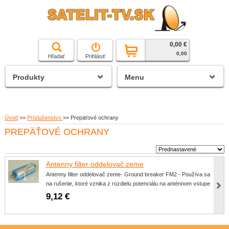
0,00 €
čierna a biela technika
0,00
Hľadať
Prihlásiť
satelitné prijímače
Produkty
Menu
Úvod
>>
Príslušenstvo
>>
Prepäťové ochrany
PREPÄŤOVÉ OCHRANY
Antenny filter oddelovač zeme
Antenny filter oddelovač zeme- Ground breaker FM2 - Používa sa
na rušenie, ktoré vznika z rozdielu potenciálu na anténnom vstupe
9,12 €