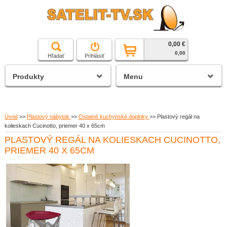
0,00 €
čierna a biela technika
0,00
Hľadať
Prihlásiť
satelitné prijímače
Produkty
Menu
Úvod
>>
Plastový nábytok
>>
Ostatné kuchynské doplnky
>>
Plastový regál na
kolieskach Cucinotto, priemer 40 x 65cm
PLASTOVÝ REGÁL NA KOLIESKACH CUCINOTTO,
PRIEMER 40 X 65CM