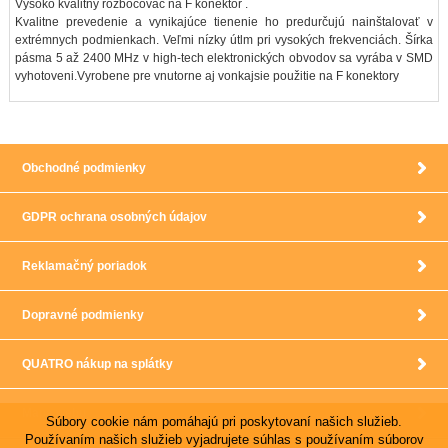
Vysoko kvalitny rozbočovač na F konektor .
Kvalitne prevedenie a vynikajúce tienenie ho predurčujú nainštalovať v
extrémnych podmienkach. Veľmi nízky útlm pri vysokých frekvenciách. Šírka
pásma 5 až 2400 MHz v high-tech elektronických obvodov sa vyrába v SMD
vyhotoveni.Vyrobene pre vnutorne aj vonkajsie použitie na F konektory
Obchodné podmienky
GDPR ochrana osobných údajov
Reklamačný poriadok
Dopravné podmienky
QUATRO nákup na splátky
Mapa webu
Súbory cookie nám pomáhajú pri poskytovaní našich služieb.
Používaním našich služieb vyjadrujete súhlas s používaním súborov