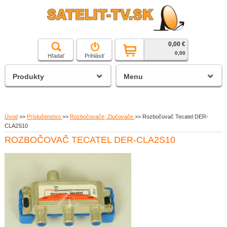
0,00 €
čierna a biela technika
0,00
Hľadať
Prihlásiť
satelitné prijímače
Produkty
Menu
Úvod
>>
Príslušenstvo
>>
Rozbočovače, Zlučovače
>>
Rozbočovač Tecatel DER-
CLA2S10
ROZBOČOVAČ TECATEL DER-CLA2S10