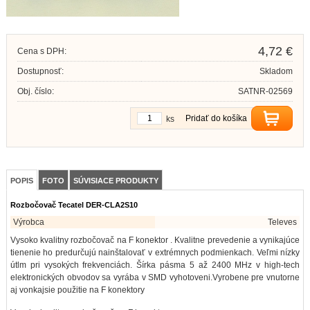
4,72 €
Cena s DPH:
Dostupnosť:
Skladom
Obj. číslo:
SATNR-02569
Pridať do košíka
ks
POPIS
FOTO
SÚVISIACE PRODUKTY
Rozbočovač Tecatel DER-CLA2S10
Výrobca
Televes
Vysoko kvalitny rozbočovač na F konektor . Kvalitne prevedenie a vynikajúce
tienenie ho predurčujú nainštalovať v extrémnych podmienkach. Veľmi nízky
útlm pri vysokých frekvenciách. Šírka pásma 5 až 2400 MHz v high-tech
elektronických obvodov sa vyrába v SMD vyhotoveni.Vyrobene pre vnutorne
aj vonkajsie použitie na F konektory