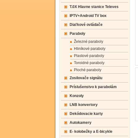
T.0X Hlavne stanice Televes
IPTV+Android TV box
Diaľkové ovládače
Paraboly
Železné paraboly
Hliníkové paraboly
Plastové paraboly
Toroidné paraboly
Ploché paraboly
Zosilovače signálu
Príslušenstvo k parabolám
Konzoly
LNB konvertory
Dekódovacie karty
Autokamery
E- kolobežky a E-bicykle