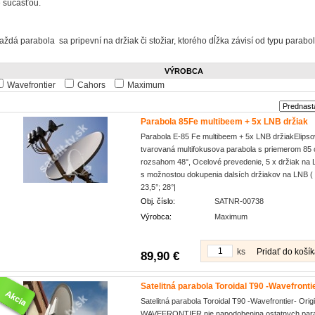
e súčasťou.
aždá parabola sa pripevní na držiak či stožiar, ktorého dĺžka závisí od typu parabol
VÝROBCA
Wavefrontier
Cahors
Maximum
Parabola 85Fe multibeem + 5x LNB držiak
Parabola E-85 Fe multibeem + 5x LNB držiakElips
tvarovaná multifokusova parabola s priemerom 85
rozsahom 48°, Ocelové prevedenie, 5 x držiak na 
s možnostou dokupenia dalsích držiakov na LNB ( 1
23,5°; 28°|
Obj. číslo:
SATNR-00738
Výrobca:
Maximum
ks
Pridať do koší
89,90 €
Satelitná parabola Toroidal T90 -Wavefronti
Satelitná parabola Toroidal T90 -Wavefrontier- Origi
WAVEFRONTIER nie napodobenina ostatnych para