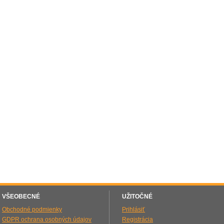
VŠEOBECNÉ
UŽITOČNÉ
Obchodné podmienky
Prihlásiť
GDPR ochrana osobných údajov
Registrácia