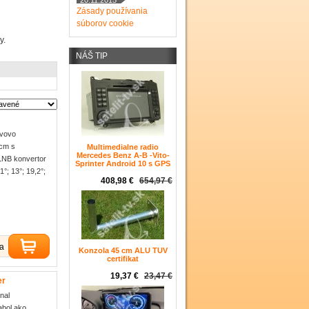
20.11.2015
Zásady používania
súborov cookie
y.
NÁŠ TIP
ovovo
 cm s
Multimedialne radio
Mercedes Benz A-B -Vito-
LNB konvertor
Sprinter Android 10 s GPS
°; 13°; 19,2°;
408,98 €
654,97 €
ka
Konzola 45 cm ALU TUV
certifikat
19,37 €
23,47 €
er
nal
bol ako