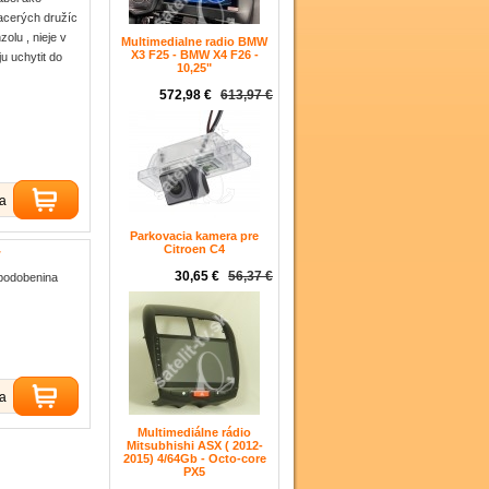
acerých družíc
olu , nieje v
Multimedialne radio BMW
X3 F25 - BMW X4 F26 -
u uchytit do
10,25"
572,98 €
613,97 €
ka
Parkovacia kamera pre
Citroen C4
r
30,65 €
56,37 €
apodobenina
ka
Multimediálne rádio
Mitsubhishi ASX ( 2012-
2015) 4/64Gb - Octo-core
PX5