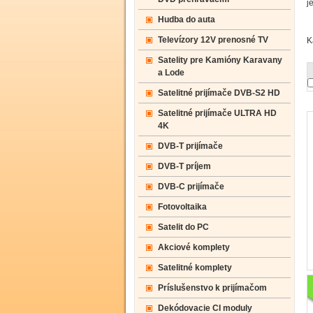
j
Hudba do auta
Televízory 12V prenosné TV
K
Satelity pre Kamióny Karavany
a Lode
Satelitné prijímače DVB-S2 HD
Satelitné prijímače ULTRA HD
4K
DVB-T prijímače
DVB-T príjem
DVB-C prijímače
Fotovoltaika
Satelit do PC
Akciové komplety
Satelitné komplety
Príslušenstvo k prijímačom
Dekódovacie CI moduly