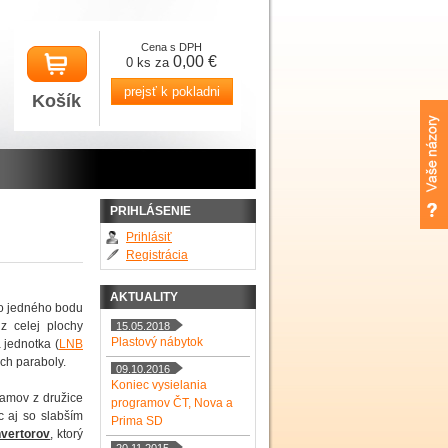
Cena s DPH
0,00 €
0 ks za
prejsť k pokladni
Košík
PRIHLÁSENIE
Prihlásiť
Registrácia
AKTUALITY
do jedného bodu
z celej plochy
15.05.2018
Plastový nábytok
 jednotka (
LNB
och paraboly.
09.10.2016
Koniec vysielania
ramov z družice
programov ČT, Nova a
c aj so slabším
Prima SD
vertorov
, ktorý