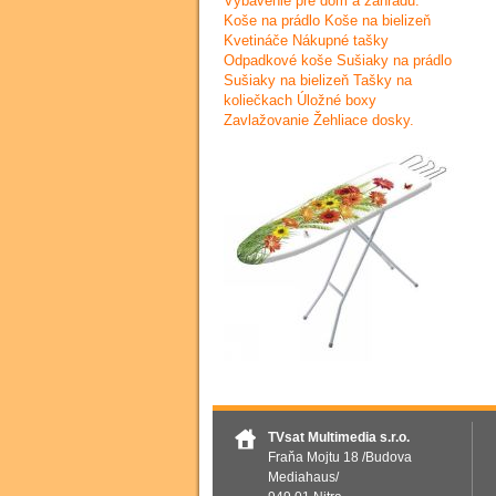
Vybavenie pre dom a záhradu.
Koše na prádlo Koše na bielizeň
Kvetináče Nákupné tašky
Odpadkové koše Sušiaky na prádlo
Sušiaky na bielizeň Tašky na
koliečkach Úložné boxy
Zavlažovanie Žehliace dosky.
TVsat Multimedia s.r.o.
Fraňa Mojtu 18 /Budova
Mediahaus/