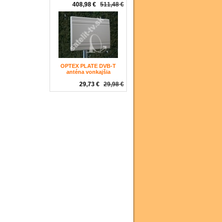
408,98 €
511,48 €
OPTEX PLATE DVB-T
anténa vonkajšia
29,73 €
29,98 €