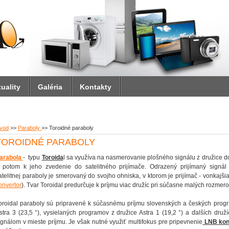
uality
Galéria
Kontakty
vod
>>
Paraboly
>>
Toroidné paraboly
TOROIDNÉ PARABOLY
arabola
- typu
Toroida
l sa využíva na nasmerovanie plošného signálu z družice 
 potom k jeho zvedenie do satelitného prijímače. Odrazený prijímaný signál 
atelitnej paraboly je smerovaný do svojho ohniska, v ktorom je prijímač - vonkajšia
onvertor
). Tvar Toroidal predurčuje k príjmu viac družíc pri súčasne malých rozmer
oroidal paraboly sú pripravené k súčasnému príjmu slovenských a českých prog
stra 3 (23,5 °), vysielaných programov z družice Astra 1 (19,2 °) a ďalších druží
ignálom v mieste príjmu. Je však nutné využiť multifokus pre pripevnenie
LNB kon