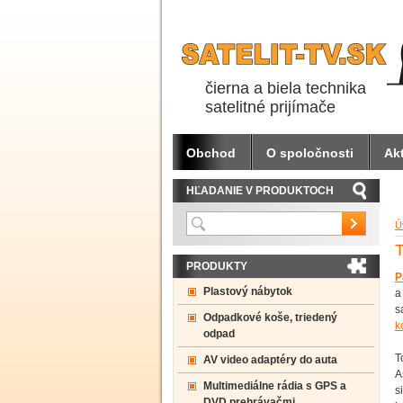
čierna a biela technika
satelitné prijímače
Obchod
O spoločnosti
Akt
HĽADANIE V PRODUKTOCH
Ú
PRODUKTY
P
Plastový nábytok
a
s
Odpadkové koše, triedený
k
odpad
T
AV video adaptéry do auta
A
Multimediálne rádia s GPS a
s
DVD prehrávačmi