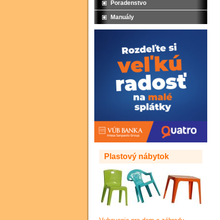
Poradenstvo
Manuály
Plastový nábytok